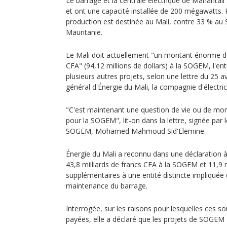
Le barrage et la centrale électrique de Manantali
et ont une capacité installée de 200 mégawatts. P
production est destinée au Mali, contre 33 % au 
Mauritanie.
Le Mali doit actuellement "un montant énorme de 
CFA" (94,12 millions de dollars) à la SOGEM, l'ent
plusieurs autres projets, selon une lettre du 25 a
général d'Énergie du Mali, la compagnie d'électric
"C'est maintenant une question de vie ou de mort
pour la SOGEM", lit-on dans la lettre, signée par l
SOGEM, Mohamed Mahmoud Sid'Elemine.
Énergie du Mali a reconnu dans une déclaration à 
43,8 milliards de francs CFA à la SOGEM et 11,9 m
supplémentaires à une entité distincte impliquée d
maintenance du barrage.
Interrogée, sur les raisons pour lesquelles ces 
payées, elle a déclaré que les projets de SOGEM 