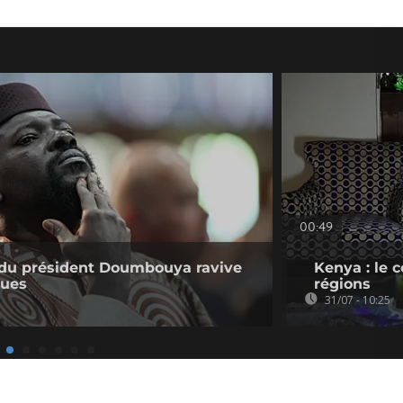
00:49
e du président Doumbouya ravive
Kenya : le 
ques
régions
31/07 - 10:25