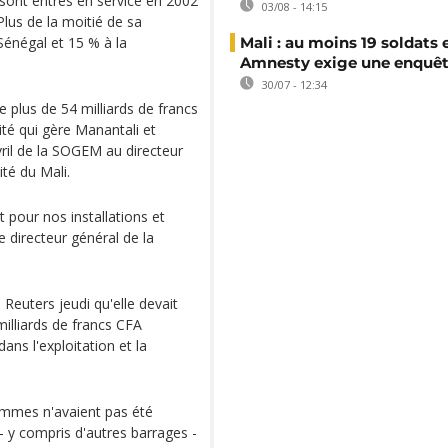
 sont entrés en service en 2002
03/08 - 14:15
lus de la moitié de sa
Sénégal et 15 % à la
Mali : au moins 19 soldats 
Amnesty exige une enquê
30/07 - 12:34
plus de 54 milliards de francs
ité qui gère Manantali et
vril de la SOGEM au directeur
ité du Mali.
 pour nos installations et
e directeur général de la
Reuters jeudi qu'elle devait
illiards de francs CFA
ans l'exploitation et la
sommes n'avaient pas été
- y compris d'autres barrages -