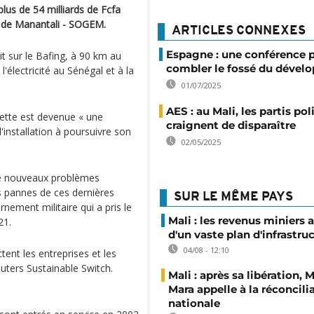
us de 54 milliards de Fcfa
on de Manantali - SOGEM.
ARTICLES CONNEXES
Espagne : une conférence 
t sur le Bafing, à 90 km au
combler le fossé du déve
'électricité au Sénégal et à la
01/07/2025
AES : au Mali, les partis pol
ette est devenue « une
craignent de disparaître
'installation à poursuivre son
02/05/2025
 de nouveaux problèmes
es pannes de ces dernières
SUR LE MÊME PAYS
ement militaire qui a pris le
Mali : les revenus miniers 
21.
d'un vaste plan d'infrastru
04/08 - 12:10
ent les entreprises et les
uters Sustainable Switch.
Mali : après sa libération,
Mara appelle à la réconcili
nationale