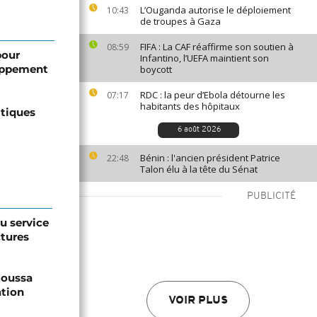
L’Ouganda autorise le déploiement
10:43
de troupes à Gaza
FIFA : La CAF réaffirme son soutien à
08:59
pour
Infantino, l’UEFA maintient son
loppement
boycott
RDC : la peur d’Ebola détourne les
07:17
habitants des hôpitaux
itiques
6 août 2026
Bénin : l'ancien président Patrice
22:48
Talon élu à la tête du Sénat
PUBLICITÉ
au service
ctures
 Moussa
ation
VOIR PLUS