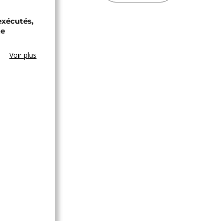
exécutés,
te
Voir plus