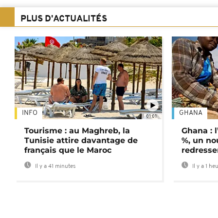
PLUS D'ACTUALITÉS
INFO
GHANA
01:01
Tourisme : au Maghreb, la
Ghana : l
Tunisie attire davantage de
%, un no
français que le Maroc
redress
Il y a 41 minutes
Il y a 1 he