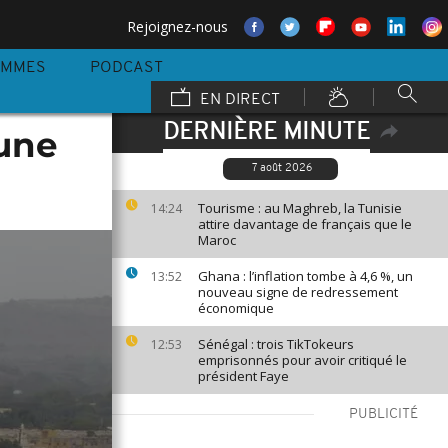
Rejoignez-nous
AMMES
PODCAST
EN DIRECT
DERNIÈRE MINUTE
 une
7 août 2026
Tourisme : au Maghreb, la Tunisie
14:24
attire davantage de français que le
Maroc
Ghana : l’inflation tombe à 4,6 %, un
13:52
nouveau signe de redressement
économique
Sénégal : trois TikTokeurs
12:53
emprisonnés pour avoir critiqué le
président Faye
PUBLICITÉ