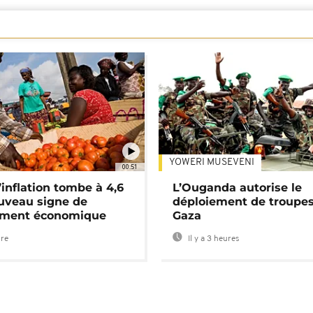
YOWERI MUSEVENI
00:51
’inflation tombe à 4,6
L’Ouganda autorise le
uveau signe de
déploiement de troupes
ement économique
Gaza
ure
Il y a 3 heures