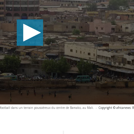
 football dans un terrain poussiéreux du centre de Bamako, au Mali.
-
Copyright © africanews
R