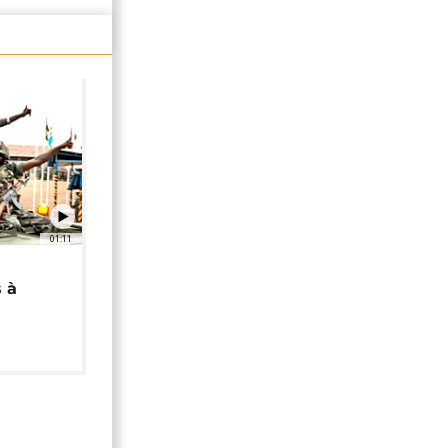
01:11
 à