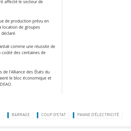
t affecté le secteur de
que de production prévu en
a location de groupes
 déclaré.
antali comme une réussite de
a coûté des centaines de
 de l'Alliance des États du
taient le bloc économique et
CEDEAO.
É
BARRAGE
COUP D'ETAT
PANNE D'ÉLECTRICITÉ