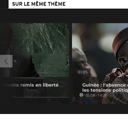
SUR LE MÊME THÈME
01:05
Pereira remis en liberté
Guinée : l'absenc
les tensions politi
05/08 - 14:28