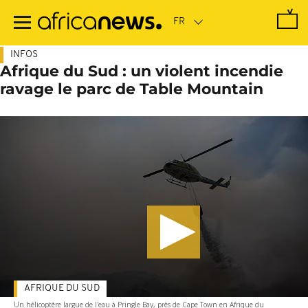
Passer
au
contenu
principal
INFOS
Afrique du Sud : un violent incendie
ravage le parc de Table Mountain
AFRIQUE DU SUD
Un hélicoptère largue de l'eau à Pringle Bay, près de Cape Town en Afrique du