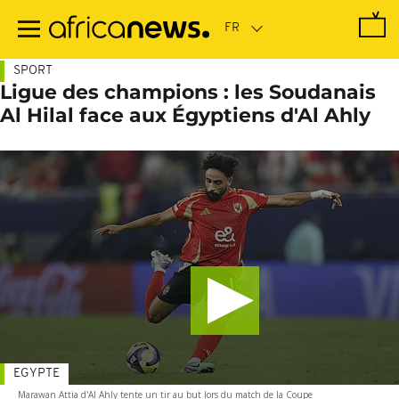
Passer
au
contenu
principal
SPORT
Ligue des champions : les Soudanais
Al Hilal face aux Égyptiens d'Al Ahly
EGYPTE
Marawan Attia d'Al Ahly tente un tir au but lors du match de la Coupe