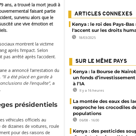
79 ans, a trouvé la mort jeudi à
gouvernemental faisant partie
ARTICLES CONNEXES
cident, survenu alors que le
suscité une vive émotion et
Kenya : le roi des Pays-Bas
els.
l'accent sur les droits hum
18/03/2025
sociaux montrent la victime
ng après l’impact. Selon
t pas arrêté après l’accident.
SUR LE MÊME PAYS
yane a annoncé l’arrestation du
Kenya : la Bourse de Nairo
.
“Il a été placé en garde à
un fonds d’investissement
conclusions de l’enquête”,
a
à l’IA
.
Il y a 16 heures
La montée des eaux des la
èges présidentiels
rapproche les crocodiles d
populations
es véhicules officiels au
06/08 - 16:00
de dizaines de voitures, roule
Kenya : des pesticides so
lement pour des raisons de