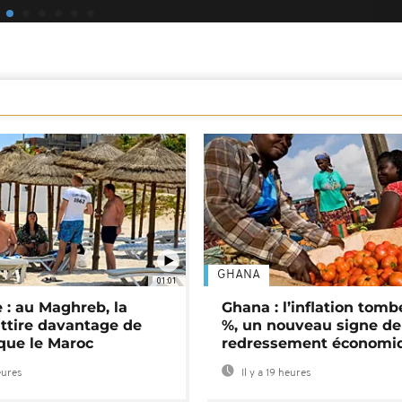
GHANA
01:01
 : au Maghreb, la
Ghana : l’inflation tomb
attire davantage de
%, un nouveau signe de
 que le Maroc
redressement économi
eures
Il y a 19 heures