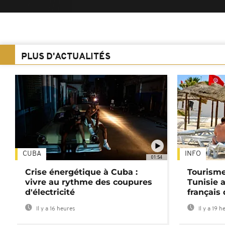
PLUS D'ACTUALITÉS
CUBA
INFO
01:54
Crise énergétique à Cuba :
Tourisme
vivre au rythme des coupures
Tunisie 
d'électricité
français
Il y a 16 heures
Il y a 19 h