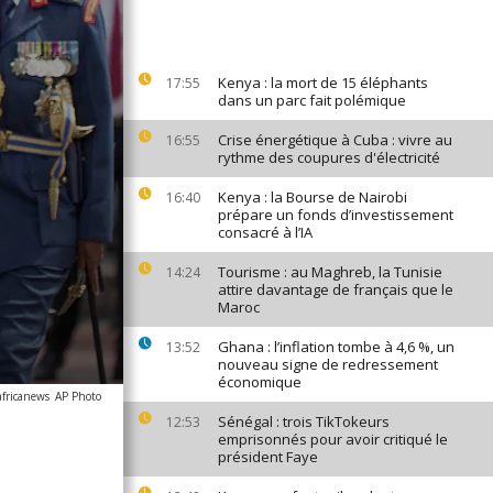
Kenya : la mort de 15 éléphants
17:55
dans un parc fait polémique
Crise énergétique à Cuba : vivre au
16:55
rythme des coupures d'électricité
Kenya : la Bourse de Nairobi
16:40
prépare un fonds d’investissement
consacré à l’IA
Tourisme : au Maghreb, la Tunisie
14:24
attire davantage de français que le
Maroc
Ghana : l’inflation tombe à 4,6 %, un
13:52
nouveau signe de redressement
économique
africanews
AP Photo
Sénégal : trois TikTokeurs
12:53
emprisonnés pour avoir critiqué le
président Faye