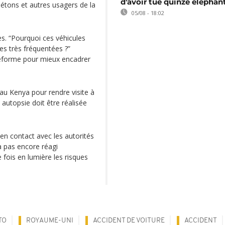
d'avoir tué quinze éléphan
iétons et autres usagers de la
05/08 - 18:02
es. “Pourquoi ces véhicules
tes très fréquentées ?”
 réforme pour mieux encadrer
 au Kenya pour rendre visite à
autopsie doit être réalisée
 en contact avec les autorités
a pas encore réagi
e fois en lumière les risques
TO
ROYAUME-UNI
ACCIDENT DE VOITURE
ACCIDENT