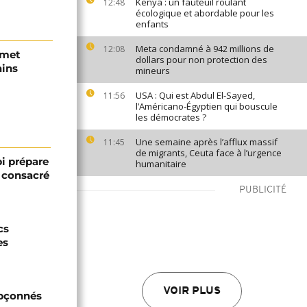
Kenya : un fauteuil roulant
12:48
écologique et abordable pour les
enfants
Meta condamné à 942 millions de
12:08
 met
dollars pour non protection des
ains
mineurs
USA : Qui est Abdul El-Sayed,
11:56
l’Américano-Égyptien qui bouscule
les démocrates ?
Une semaine après l’afflux massif
11:45
de migrants, Ceuta face à l’urgence
bi prépare
humanitaire
 consacré
PUBLICITÉ
cs
es
VOIR PLUS
upçonnés