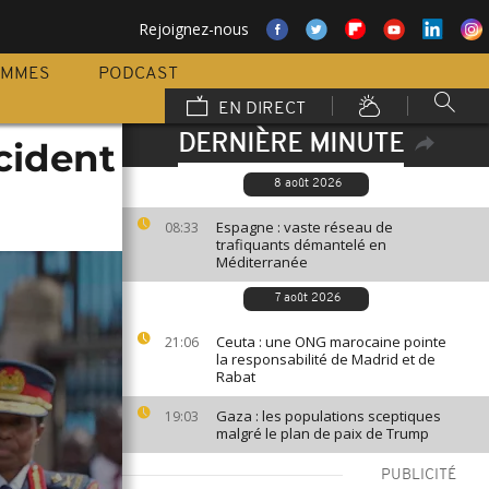
Rejoignez-nous
AMMES
PODCAST
EN DIRECT
DERNIÈRE MINUTE
cident
8 août 2026
Espagne : vaste réseau de
08:33
trafiquants démantelé en
Méditerranée
7 août 2026
Ceuta : une ONG marocaine pointe
21:06
la responsabilité de Madrid et de
Rabat
Gaza : les populations sceptiques
19:03
malgré le plan de paix de Trump
PUBLICITÉ