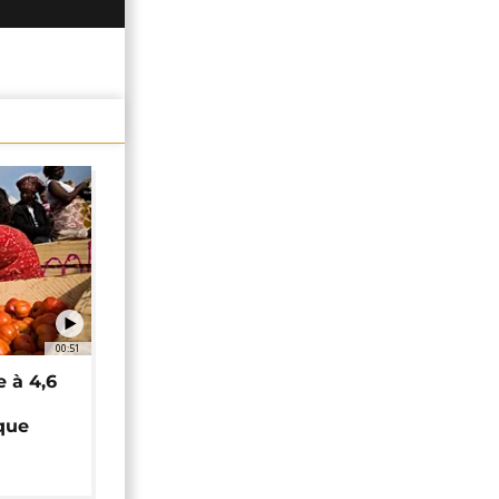
00:51
e à 4,6
que