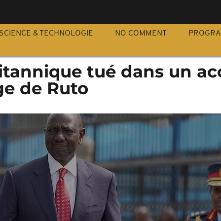
S
SCIENCE & TECHNOLOGIE
NO COMMENT
PROGR
ritannique tué dans un ac
ge de Ruto