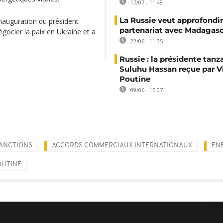
17/07 - 11:48
La Russie veut approfondir
inauguration du président
partenariat avec Madagas
ocier la paix en Ukraine et a
22/06 - 11:35
Russie : la présidente tan
Suluhu Hassan reçue par V
Poutine
09/06 - 15:07
ANCTIONS
ACCORDS COMMERCIAUX INTERNATIONAUX
EN
OUTINE