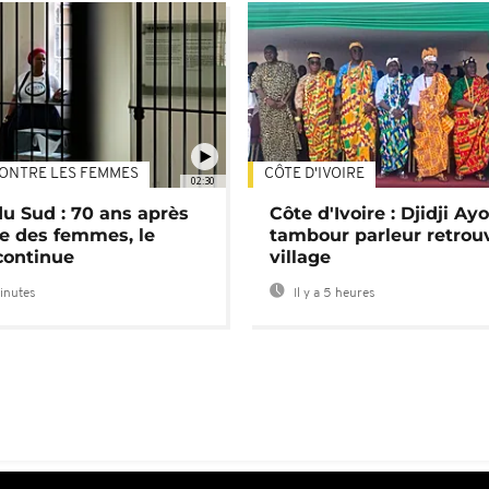
ONTRE LES FEMMES
CÔTE D'IVOIRE
02:30
du Sud : 70 ans après
Côte d'Ivoire : Djidji Ay
e des femmes, le
tambour parleur retrou
continue
village
minutes
Il y a 5 heures