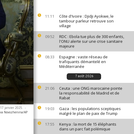
Côte d'Ivoire : Djidji Ayokwe, le
11:11
tambour parleur retrouve son
village
RDC : Ebola tue plus de 300 enfants,
09:52
l'ONU alerte sur une crise sanitaire
majeure
Espagne : vaste réseau de
08:33
trafiquants démantelé en
Méditerranée
7 août 2026
Ceuta : une ONG marocaine pointe
21:06
la responsabilité de Madrid et de
Rabat
 17 janvier 2025.
-
Gaza : les populations sceptiques
19:03
nia Novozhenina/AP
malgré le plan de paix de Trump
Kenya : la mort de 15 éléphants
17:55
dans un parc fait polémique