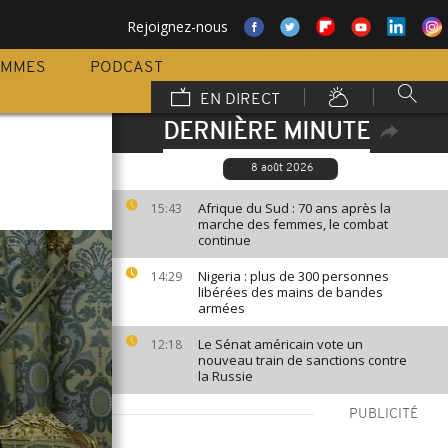
Rejoignez-nous
AMMES
PODCAST
EN DIRECT
DERNIÈRE MINUTE
8 août 2026
Afrique du Sud : 70 ans après la
15:43
marche des femmes, le combat
continue
Nigeria : plus de 300 personnes
14:29
libérées des mains de bandes
armées
Le Sénat américain vote un
12:18
nouveau train de sanctions contre
la Russie
PUBLICITÉ