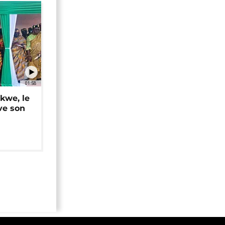
01:58
okwe, le
ve son