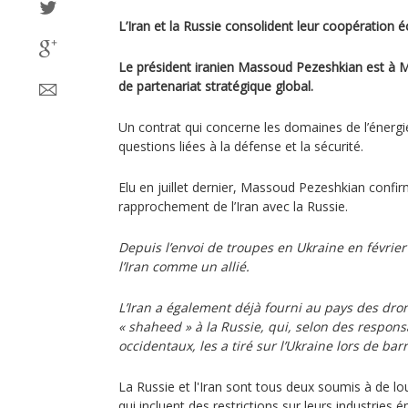
L’Iran et la Russie consolident leur coopération
Le président iranien Massoud Pezeshkian est à 
de partenariat stratégique global.
Un contrat qui concerne les domaines de l’énergie
questions liées à la défense et la sécurité.
Elu en juillet dernier, Massoud Pezeshkian confi
rapprochement de l’Iran avec la Russie.
Depuis l’envoi de troupes en Ukraine en février
l’Iran comme un allié.
L’Iran a également déjà fourni au pays des dr
« shaheed » à la Russie, qui, selon des respons
occidentaux, les a tiré sur l’Ukraine lors de ba
La Russie et l'Iran sont tous deux soumis à de l
qui incluent des restrictions sur leurs industries é