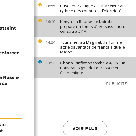
Crise énergétique à Cuba : vivre au
16:55
rythme des coupures d'électricité
Kenya : la Bourse de Nairobi
16:40
prépare un fonds d’investissement
 atteint
consacré à l’IA
Tourisme : au Maghreb, la Tunisie
14:24
attire davantage de français que le
Maroc
renforcer
Ghana : l’inflation tombe à 4,6 %, un
13:52
nouveau signe de redressement
économique
la Russie
erce
PUBLICITÉ
sau
VOIR PLUS
at