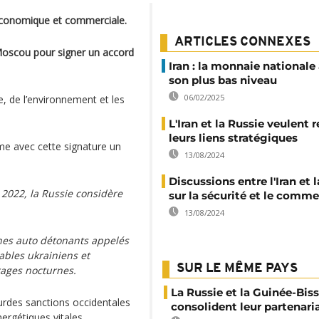
 économique et commerciale.
ARTICLES CONNEXES
Moscou pour signer un accord
Iran : la monnaie nationale
son plus bas niveau
06/02/2025
, de l’environnement et les
L'Iran et la Russie veulent 
leurs liens stratégiques
rme avec cette signature un
13/08/2024
Discussions entre l'Iran et 
 2022, la Russie considère
sur la sécurité et le comm
13/08/2024
ones auto détonants appelés
ables ukrainiens et
SUR LE MÊME PAYS
rrages nocturnes.
La Russie et la Guinée-Bis
ourdes sanctions occidentales
consolident leur partenari
nergétiques vitales.