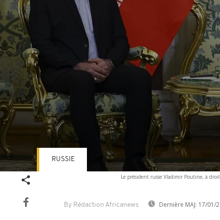
RUSSIE
Volume
Le président russe Vladimir Poutine, à dro
90%
Dernière MAJ:
17/01/2
By Rédaction Africanews