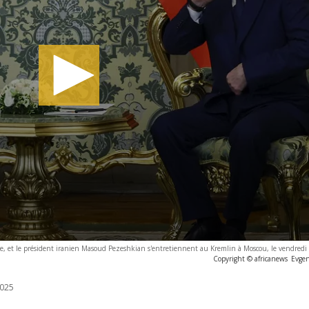
ite, et le président iranien Masoud Pezeshkian s'entretiennent au Kremlin à Moscou, le vendredi
Copyright © africanews
Evge
025