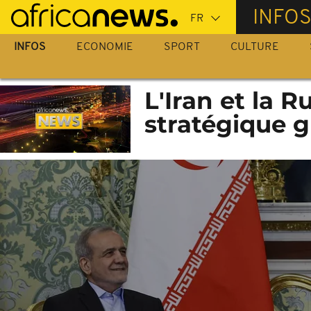
Passer
INFO
au
contenu
INFOS
ECONOMIE
SPORT
CULTURE
principal
L'Iran et la 
stratégique g