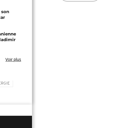
 son
car
zanienne
ladimir
Voir plus
ERGIE