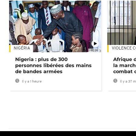
NIGÉRIA
VIOLENCE C
02:08
Nigeria : plus de 300
Afrique 
personnes libérées des mains
la march
de bandes armées
combat 
Il y a 1 heure
Il y a 37 