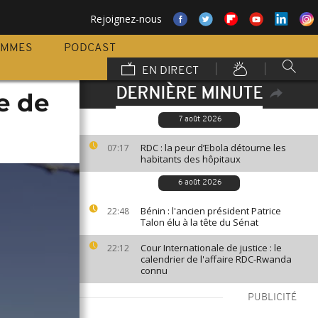
Rejoignez-nous
AMMES
PODCAST
EN DIRECT
DERNIÈRE MINUTE
e de
7 août 2026
RDC : la peur d’Ebola détourne les
07:17
habitants des hôpitaux
6 août 2026
Bénin : l'ancien président Patrice
22:48
Talon élu à la tête du Sénat
Cour Internationale de justice : le
22:12
calendrier de l'affaire RDC-Rwanda
connu
PUBLICITÉ