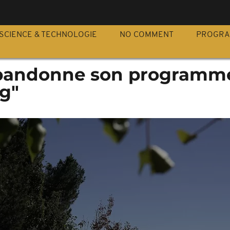
S
SCIENCE & TECHNOLOGIE
NO COMMENT
PROGR
abandonne son programm
ng"