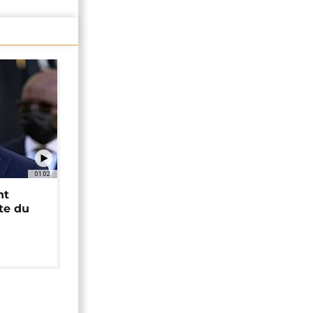
01:02
nt
ête du