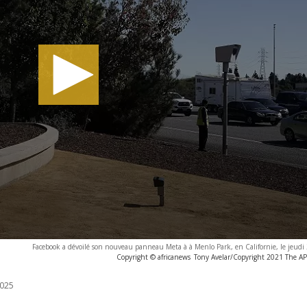
Facebook a dévoilé son nouveau panneau Meta à à Menlo Park, en Californie, le jeudi
Copyright © africanews
Tony Avelar/Copyright 2021 The AP. 
025