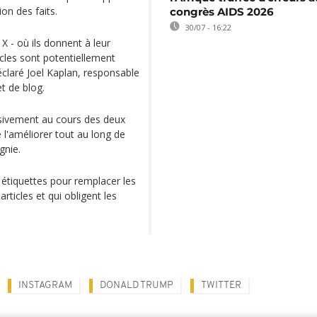
ion des faits.
congrès AIDS 2026
30/07 - 16:22
 - où ils donnent à leur
cles sont potentiellement
éclaré Joel Kaplan, responsable
et de blog.
sivement au cours des deux
e l'améliorer tout au long de
gnie.
s étiquettes pour remplacer les
rticles et qui obligent les
INSTAGRAM
DONALD TRUMP
TWITTER