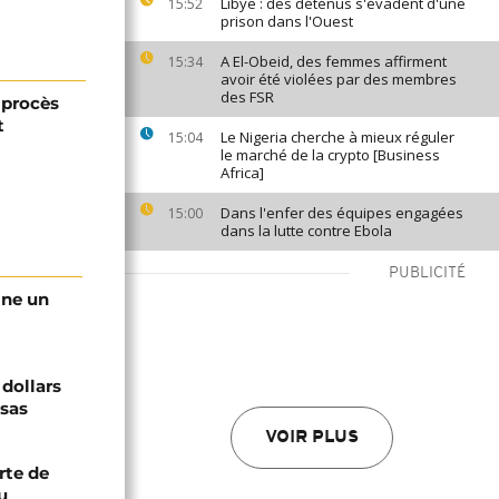
Libye : des détenus s'évadent d'une
15:52
prison dans l'Ouest
A El-Obeid, des femmes affirment
15:34
avoir été violées par des membres
des FSR
 procès
t
Le Nigeria cherche à mieux réguler
15:04
le marché de la crypto [Business
Africa]
Dans l'enfer des équipes engagées
15:00
dans la lutte contre Ebola
PUBLICITÉ
gne un
 dollars
isas
VOIR PLUS
rte de
u