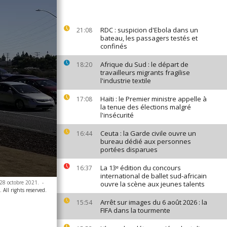
RDC : suspicion d'Ebola dans un
21:08
bateau, les passagers testés et
confinés
Afrique du Sud : le départ de
18:20
travailleurs migrants fragilise
l'industrie textile
Haïti : le Premier ministre appelle à
17:08
la tenue des élections malgré
l'insécurité
Ceuta : la Garde civile ouvre un
16:44
bureau dédié aux personnes
portées disparues
La 13ᵉ édition du concours
16:37
international de ballet sud-africain
 28 octobre 2021.
-
ouvre la scène aux jeunes talents
All rights reserved.
Arrêt sur images du 6 août 2026 : la
15:54
FIFA dans la tourmente