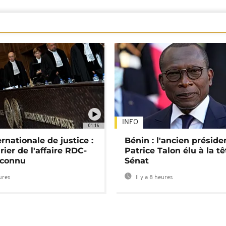
INFO
01:16
rnationale de justice :
Bénin : l'ancien préside
rier de l'affaire RDC-
Patrice Talon élu à la t
connu
Sénat
eures
Il y a 8 heures