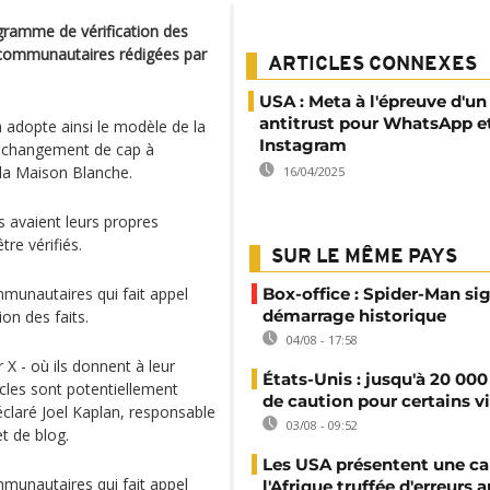
gramme de vérification des
es communautaires rédigées par
ARTICLES CONNEXES
USA : Meta à l'épreuve d'un
antitrust pour WhatsApp e
 adopte ainsi le modèle de la
Instagram
n changement de cap à
 la Maison Blanche.
16/04/2025
ts avaient leurs propres
tre vérifiés.
SUR LE MÊME PAYS
munautaires qui fait appel
Box-office : Spider-Man si
démarrage historique
ion des faits.
04/08 - 17:58
X - où ils donnent à leur
États-Unis : jusqu'à 20 000
cles sont potentiellement
de caution pour certains v
éclaré Joel Kaplan, responsable
03/08 - 09:52
et de blog.
Les USA présentent une ca
munautaires qui fait appel
l'Afrique truffée d'erreurs a