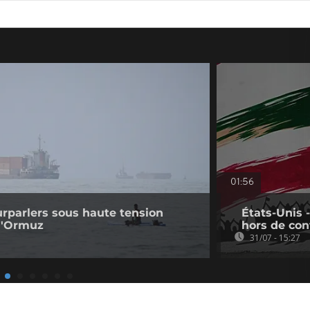
01:56
ourparlers sous haute tension
États-Unis 
 d'Ormuz
hors de con
31/07 - 15:27