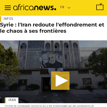
Passer
au
contenu
principal
INFOS
Syrie : l'Iran redoute l'effondrement et
le chaos à ses frontières
IRAN
l'entrée de l'ambassade iranienne qui a été endommagée par des combattants de