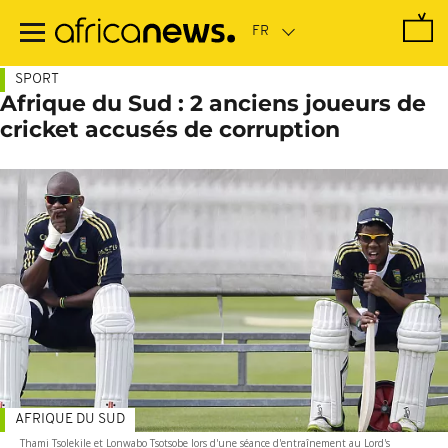
Passer
au
contenu
principal
SPORT
Afrique du Sud : 2 anciens joueurs de
cricket accusés de corruption
AFRIQUE DU SUD
Thami Tsolekile et Lonwabo Tsotsobe lors d'une séance d'entraînement au Lord's