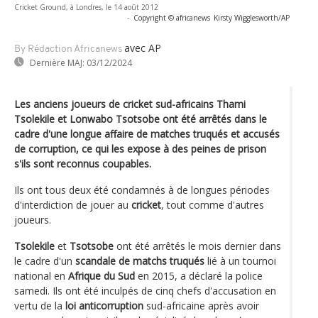
Cricket Ground, à Londres, le 14 août 2012
-
Copyright © africanews
Kirsty Wigglesworth/AP
avec AP
By Rédaction Africanews
Dernière MAJ:
03/12/2024
Les anciens joueurs de cricket sud-africains Thami
Tsolekile et Lonwabo Tsotsobe ont été arrêtés dans le
cadre d'une longue affaire de matches truqués et accusés
de corruption, ce qui les expose à des peines de prison
s'ils sont reconnus coupables.
Ils ont tous deux été condamnés à de longues périodes
d'interdiction de jouer au
cricket
, tout comme d'autres
joueurs.
Tsolekile
et
Tsotsobe
ont été arrêtés le mois dernier dans
le cadre d'un
scandale de matchs truqués
lié à un tournoi
national en
Afrique du Sud
en 2015, a déclaré la police
samedi. Ils ont été inculpés de cinq chefs d'accusation en
vertu de la
loi anticorruption
sud-africaine après avoir