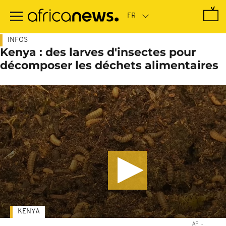
Passer
au
contenu
principal
INFOS
Kenya : des larves d'insectes pour
décomposer les déchets alimentaires
KENYA
AP
-