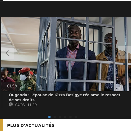
01:58
Ouganda : l'épouse de Kizza Besigye réclame le respect
de ses droits
04/08 - 11:39
PLUS D'ACTUALITÉS