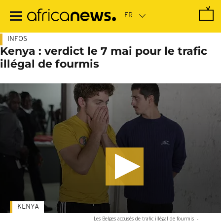
Passer
au
contenu
principal
INFOS
Kenya : verdict le 7 mai pour le trafic
illégal de fourmis
KENYA
Les Belges accusés de trafic illégal de fourmis
-