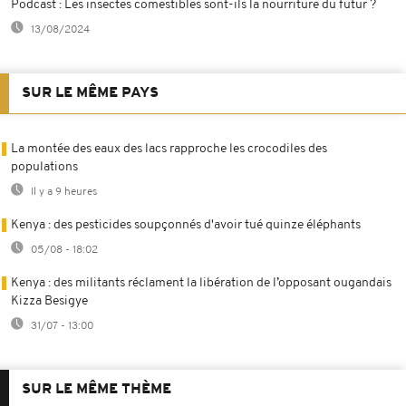
Podcast : Les insectes comestibles sont-ils la nourriture du futur ?
13/08/2024
SUR LE MÊME PAYS
La montée des eaux des lacs rapproche les crocodiles des
populations
Il y a 9 heures
Kenya : des pesticides soupçonnés d'avoir tué quinze éléphants
05/08 - 18:02
Kenya : des militants réclament la libération de l’opposant ougandais
Kizza Besigye
31/07 - 13:00
SUR LE MÊME THÈME