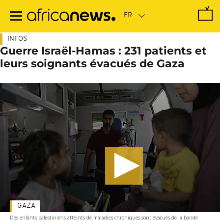
Passer
au
contenu
principal
INFOS
Guerre Israël-Hamas : 231 patients et
leurs soignants évacués de Gaza
GAZA
Des enfants palestiniens atteints de maladies chroniques sont évacués de la bande