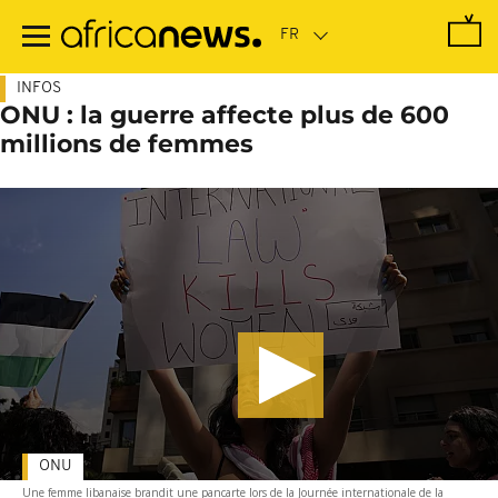
Passer
au
contenu
principal
INFOS
ONU : la guerre affecte plus de 600
millions de femmes
ONU
Une femme libanaise brandit une pancarte lors de la Journée internationale de la