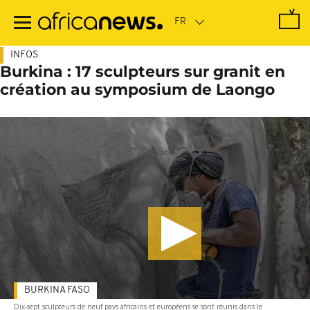
Passer
au
contenu
principal
INFOS
Burkina : 17 sculpteurs sur granit en
création au symposium de Laongo
BURKINA FASO
Dix-sept sculpteurs de neuf pays africains et européens se sont réunis dans le