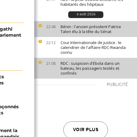
habitants des hôpitaux
6 août 2026
Bénin : l'ancien président Patrice
22:48
igathi
Talon élu à la tête du Sénat
Parlement
Cour Internationale de justice : le
22:12
calendrier de l'affaire RDC-Rwanda
connu
RDC : suspicion d'Ebola dans un
21:08
bateau, les passagers testés et
confinés
cs
es
PUBLICITÉ
upçonnés
ts
ament la
VOIR PLUS
ugandais