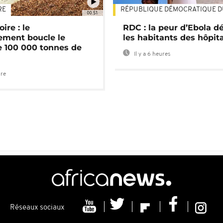
RE
RÉPUBLIQUE DÉMOCRATIQUE 
00:51
ire : le
RDC : la peur d’Ebola d
ment boucle le
les habitants des hôpit
e 100 000 tonnes de
Il y a 6 heures
ure
Réseaux sociaux