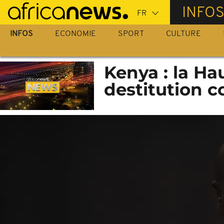
Passer
INFO
au
contenu
INFOS
ECONOMIE
SPORT
CULTURE
principal
Kenya : la Ha
destitution 