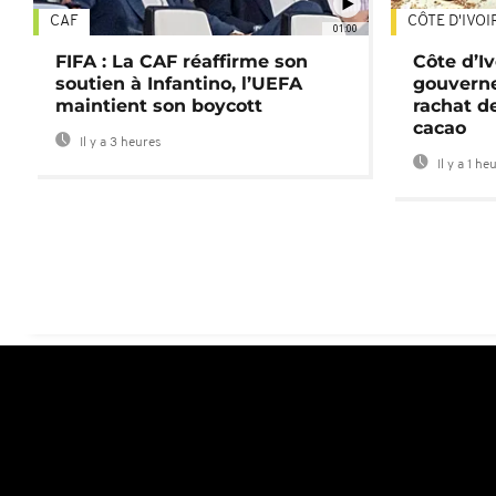
CAF
CÔTE D'IVOI
01:00
FIFA : La CAF réaffirme son
Côte d’Ivo
soutien à Infantino, l’UEFA
gouverne
maintient son boycott
rachat d
cacao
Il y a 3 heures
Il y a 1 he