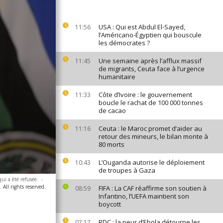
USA : Qui est Abdul El-Sayed,
11:56
l’Américano-Égyptien qui bouscule
les démocrates ?
Une semaine après l’afflux massif
11:45
de migrants, Ceuta face à l’urgence
humanitaire
Côte d’Ivoire : le gouvernement
11:33
boucle le rachat de 100 000 tonnes
de cacao
Ceuta : le Maroc promet d’aider au
11:16
retour des mineurs, le bilan monte à
80 morts
L’Ouganda autorise le déploiement
10:43
de troupes à Gaza
ui a été refusée.
-
ll rights reserved.
FIFA : La CAF réaffirme son soutien à
08:59
Infantino, l’UEFA maintient son
boycott
RDC : la peur d’Ebola détourne les
07:17