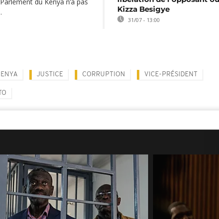
u Parlement du Kenya n’a pas
Kizza Besigye
u.
31/07 - 13:00
KENYA
JUSTICE
CORRUPTION
VICE-PRÉSIDENT
TO