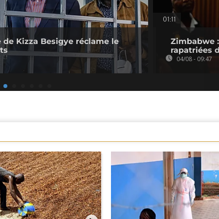
01:11
 de Kizza Besigye réclame le
Zimbabwe : 
ts
rapatriées
04/08 - 09:47