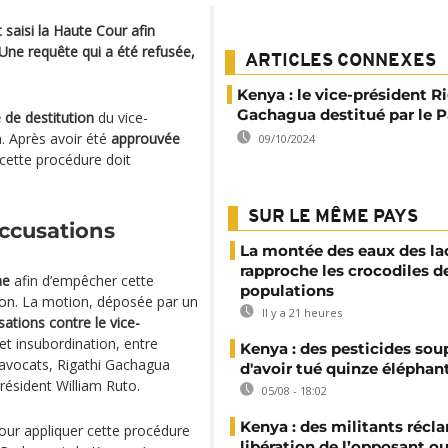
 saisi la Haute Cour afin
 Une requête qui a été refusée,
ARTICLES CONNEXES
Kenya : le vice-président R
Gachagua destitué par le 
 de destitution
du vice-
. Après avoir été
approuvée
09/10/2024
cette procédure doit
SUR LE MÊME PAYS
accusations
La montée des eaux des la
rapproche les crocodiles d
ne
afin d’empêcher cette
populations
ion. La motion, déposée par un
Il y a 21 heures
ations contre le vice-
 et insubordination, entre
Kenya : des pesticides so
’avocats, Rigathi Gachagua
d'avoir tué quinze éléphan
président William Ruto.
05/08 - 18:02
Kenya : des militants récl
our appliquer cette procédure
libération de l’opposant o