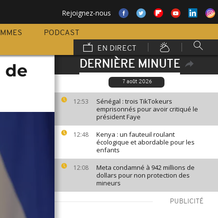
Rejoignez-nous
AMMES
PODCAST
EN DIRECT
DERNIÈRE MINUTE
n de
7 août 2026
Sénégal : trois TikTokeurs
12:53
emprisonnés pour avoir critiqué le
président Faye
Kenya : un fauteuil roulant
12:48
écologique et abordable pour les
enfants
Meta condamné à 942 millions de
12:08
dollars pour non protection des
mineurs
PUBLICITÉ