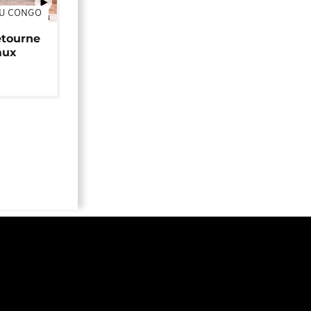
DU CONGO
01:34
étourne
aux