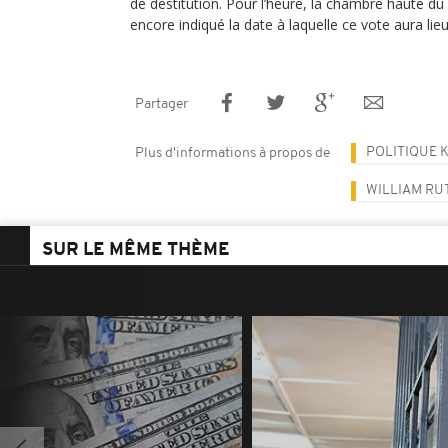
de destitution. Pour l’heure, la chambre haute d
encore indiqué la date à laquelle ce vote aura lie
Partager
POLITIQUE 
Plus d'informations à propos de
WILLIAM RU
SUR LE MÊME THÈME