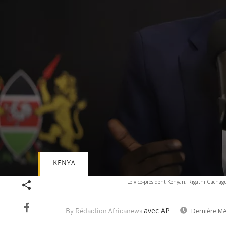
KENYA
Volume
Le vice-président Kenyan, Rigathi Gachagua
90%
avec AP
Dernière MA
By Rédaction Africanews