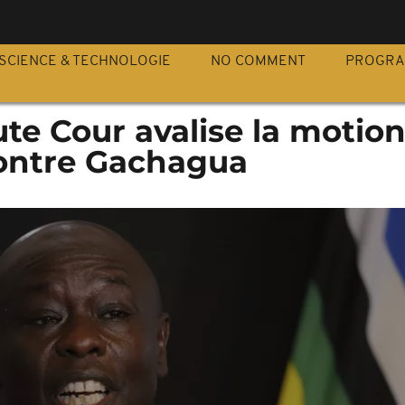
S
SCIENCE & TECHNOLOGIE
NO COMMENT
PROGR
ute Cour avalise la motio
contre Gachagua