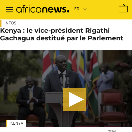
Passer
au
contenu
principal
INFOS
Kenya : le vice-président Rigathi
Gachagua destitué par le Parlement
KENYA
Kenya
-