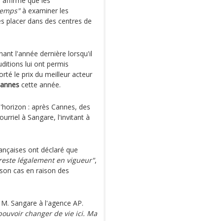
, affirme que les
temps"
à examiner les
s placer dans des centres de
ant l'année dernière lorsqu'il
uditions lui ont permis
orté le prix du meilleur acteur
Cannes
cette année.
 l'horizon : après Cannes, des
riel à Sangare, l'invitant à
rançaises ont déclaré que
reste légalement en vigueur"
,
 son cas en raison des
é M. Sangare à l'agence AP.
ouvoir changer de vie ici. Ma