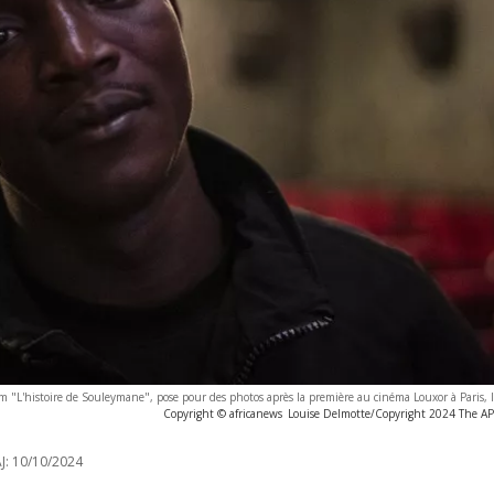
lm "L'histoire de Souleymane", pose pour des photos après la première au cinéma Louxor à Paris, 
Copyright © africanews
Louise Delmotte/Copyright 2024 The AP. 
J:
10/10/2024