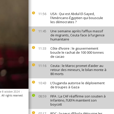
USA : Qui est Abdul El-Sayed,
11:56
l’Américano-Égyptien qui bouscule
les démocrates ?
Une semaine après l’afflux massif
11:45
de migrants, Ceuta face à l’urgence
humanitaire
Côte d’Ivoire : le gouvernement
11:33
boucle le rachat de 100 000 tonnes
de cacao
Ceuta : le Maroc promet d’aider au
11:16
retour des mineurs, le bilan monte à
80 morts
L’Ouganda autorise le déploiement
10:43
de troupes à Gaza
le 8 octobre 2024
-
All rights reserved.
FIFA : La CAF réaffirme son soutien à
08:59
Infantino, l’UEFA maintient son
boycott
RDC : la peur d’Ebola détourne les
07:17