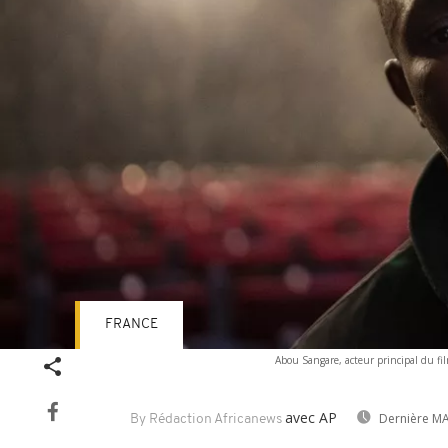
FRANCE
Abou Sangare, acteur principal du fi
avec AP
Dernière MA
By Rédaction Africanews