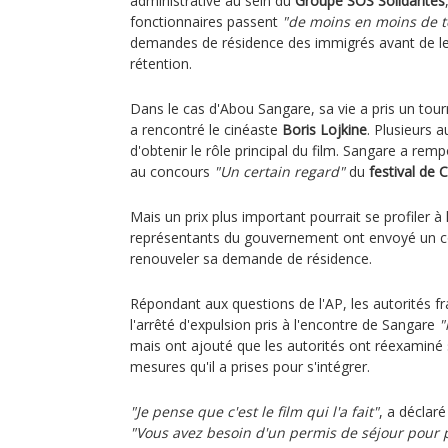
administrative au sein du
Groupe SOS Solidarités
fonctionnaires passent
"de moins en moins de 
demandes de résidence des immigrés avant de le
rétention.
Dans le cas d'Abou Sangare, sa vie a pris un tourn
a rencontré le cinéaste
Boris Lojkine
. Plusieurs a
d'obtenir le rôle principal du film. Sangare a remp
au concours
"Un certain regard"
du
festival de 
Mais un prix plus important pourrait se profiler à
représentants du gouvernement ont envoyé un cour
renouveler sa demande de résidence.
Répondant aux questions de l'AP, les autorités f
l'arrêté d'expulsion pris à l'encontre de Sangare
"
mais ont ajouté que les autorités ont réexaminé
mesures qu'il a prises pour s'intégrer.
"Je pense que c'est le film qui l'a fait"
, a déclar
"Vous avez besoin d'un permis de séjour pour p