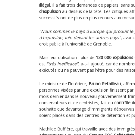
illégal. Il a fait trois demandes de papiers, sans 
d'expulsion
au-dessus de la tête. Les critiques a
successifs ont de plus en plus recours aux mesur
"Nous sommes le pays d'Europe qui produit le
d'expulsion, loin devant les autres pays"
, avan
droit public à l'université de Grenoble.
Mais leur utilisation - plus de
130 000 expulsions
est
"très inefficace"
, a-t-il ajouté, car de nombr
exécutés ou ne peuvent pas l'être pour des raison
Le ministre de l'Intérieur,
Bruno Retailleau
, affir
personnes visées par une expulsion finissent par 
mois dernier dans le nouveau gouvernement fra
conservateurs et de centristes, fait du
contrôle d
souhaite que davantage d'immigrants dépourvus 
soient placés dans des centres de détention et p
Mathilde Buffière, qui travaille avec des immigré