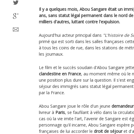
Il y a quelques mois, Abou Sangare était un im
ans, sans statut légal permanent dans le nord d
milliers d'autres, luttant contre l'expulsion.
Aujourd'hui acteur principal dans
"L'histoire de 
primé qui est sorti dans les salles françaises cet
à tous les coins de rue, dans les stations de mét
les journaux.
Le film et le succès soudain d'Abou Sangare jette
clandestine en France
, au moment même où le 
une position plus dure sur la question. Il s'est eng
séjour des immigrés sans statut légal permanent e
par la France.
Abou Sangare joue le rôle d'un jeune
demandeur 
livreur à
Paris
, se faufilant à vélo dans la circulat
cas où la vie imite l'art, l'avenir de Sangare est
personnage qu'il incarne, Abou Sangare espère pe
françaises de lui accorder le
droit de séjour
et d'