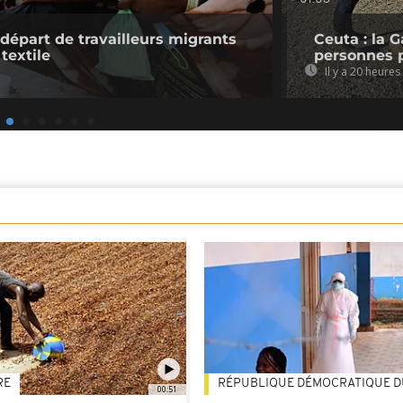
 départ de travailleurs migrants
Ceuta : la 
 textile
personnes 
Il y a 20 heures
RE
RÉPUBLIQUE DÉMOCRATIQUE 
00:51