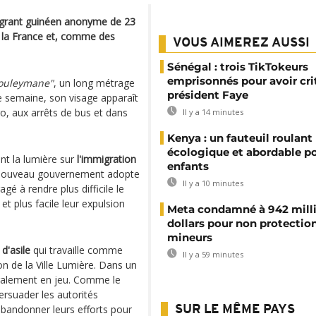
migrant guinéen anonyme de 23
e la France et, comme des
VOUS AIMEREZ AUSSI
Sénégal : trois TikTokeurs
emprisonnés pour avoir cri
Souleymane"
, un long métrage
président Faye
te semaine, son visage apparaît
ro, aux arrêts de bus et dans
Il y a 14 minutes
Kenya : un fauteuil roulant
écologique et abordable po
nt la lumière sur
l'immigration
enfants
nouveau gouvernement adopte
Il y a 10 minutes
agé à rendre plus difficile le
t plus facile leur expulsion
Meta condamné à 942 mill
dollars pour non protectio
mineurs
d'asile
qui travaille comme
Il y a 59 minutes
ion de la Ville Lumière. Dans un
 également en jeu. Comme le
rsuader les autorités
abandonner leurs efforts pour
SUR LE MÊME PAYS