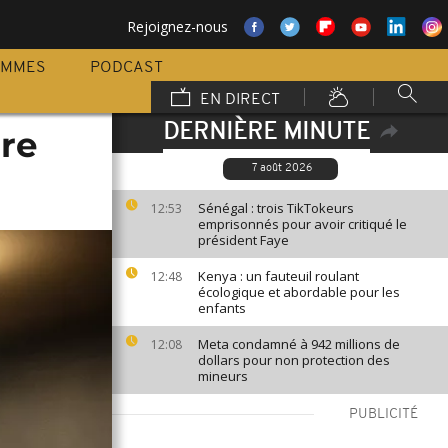
Rejoignez-nous
AMMES
PODCAST
EN DIRECT
DERNIÈRE MINUTE
re
7 août 2026
Sénégal : trois TikTokeurs
12:53
emprisonnés pour avoir critiqué le
président Faye
Kenya : un fauteuil roulant
12:48
écologique et abordable pour les
enfants
Meta condamné à 942 millions de
12:08
dollars pour non protection des
mineurs
PUBLICITÉ