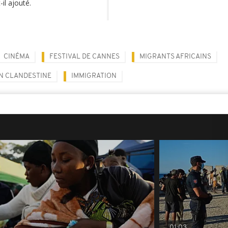
t-il ajouté.
CINÉMA
FESTIVAL DE CANNES
MIGRANTS AFRICAINS
N CLANDESTINE
IMMIGRATION
01:03