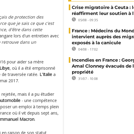
Crise migratoire à Ceuta : l
réaffirment leur soutien à
çais de protection des
05/08 - 09:35
rce que je sais ce que c'est
nce, d'être dans cette
France : Médecins du Mon
angare lors d'un entretien avec
intervient auprès des migr
 retrouve dans un
exposés à la canicule
04/08 - 17:02
Incendies en France : Geor
016 pour aider sa mère
Amal Clonney évacués de 
Libye
, où il a été emprisonné
propriété
 de traversée ratée.
L'Italie
a
31/07 - 10:08
n mai 2017.
jetée, mais il a pu étudier
automobile
- une compétence
oposer un emploi à temps plein
rance où il vit depuis sept ans,
Emmanuel Macron
.
 en raison de son statut