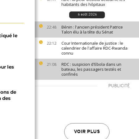
habitants des hôpitaux
6 août 2026
Bénin : l'ancien président Patrice
22:48
Talon élu à la tête du Sénat
tiqué le
Cour Internationale de justice : le
22:12
calendrier de l'affaire RDC-Rwanda
connu
RDC : suspicion d'Ebola dans un
21:08
ur les
bateau, les passagers testés et
confinés
PUBLICITÉ
ions de
n des
VOIR PLUS