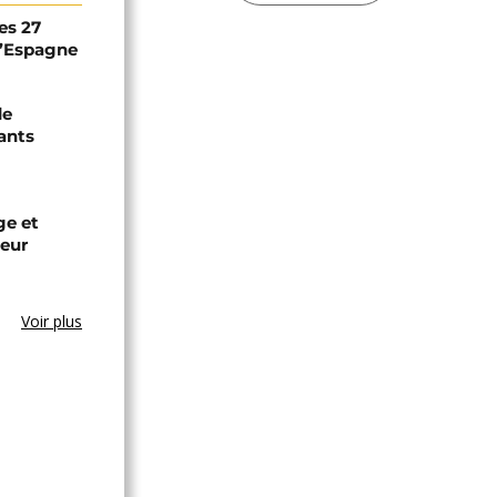
es 27
 l’Espagne
de
ants
ge et
leur
Voir plus