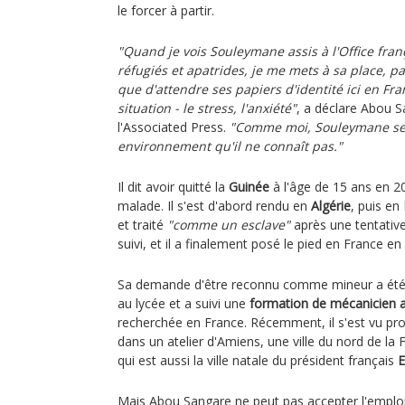
le forcer à partir.
"Quand je vois Souleymane assis à l'Office fran
réfugiés et apatrides, je me mets à sa place, pa
que d'attendre ses papiers d'identité ici en Fra
situation - le stress, l'anxiété"
, a déclare Abou S
l'Associated Press.
"Comme moi, Souleymane se
environnement qu'il ne connaît pas."
Il dit avoir quitté la
Guinée
à l'âge de 15 ans en 2
malade. Il s'est d'abord rendu en
Algérie
, puis en
et traité
"comme un esclave"
après une tentative
suivi, et il a finalement posé le pied en France e
Sa demande d'être reconnu comme mineur a été re
au lycée et a suivi une
formation de mécanicien 
recherchée en France. Récemment, il s'est vu pr
dans un atelier d'Amiens, une ville du nord de la F
qui est aussi la ville natale du président français
Mais Abou Sangare ne peut pas accepter l'emploi