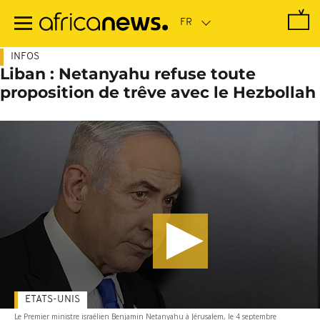
Passer
au
contenu
principal
INFOS
Liban : Netanyahu refuse toute
proposition de trêve avec le Hezbollah
ETATS-UNIS
Le Premier ministre israélien Benjamin Netanyahu à Jérusalem, le 4 septembre