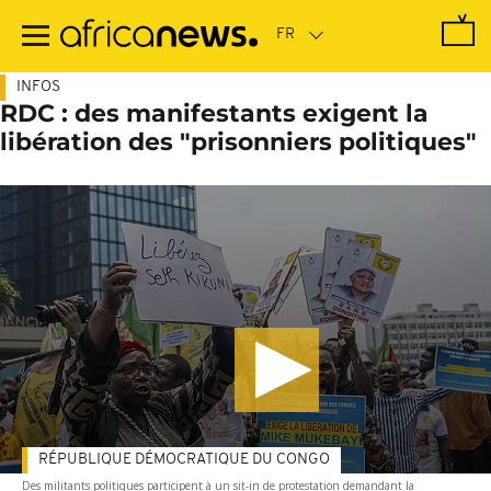
Passer
au
contenu
principal
INFOS
RDC : des manifestants exigent la
libération des "prisonniers politiques"
RÉPUBLIQUE DÉMOCRATIQUE DU CONGO
Des militants politiques participent à un sit-in de protestation demandant la