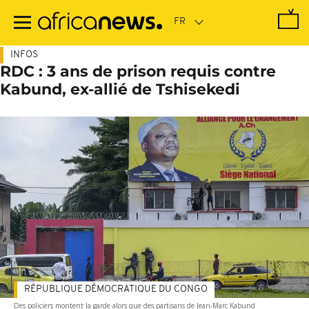
Passer
au
contenu
principal
INFOS
RDC : 3 ans de prison requis contre
Kabund, ex-allié de Tshisekedi
RÉPUBLIQUE DÉMOCRATIQUE DU CONGO
Des policiers montent la garde alors que des partisans de Jean-Marc Kabund