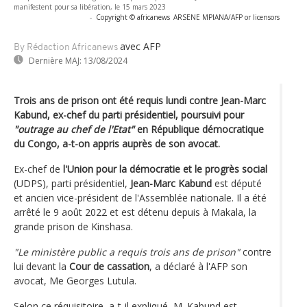
manifestent pour sa libération, le 15 mars 2023
-
Copyright © africanews
ARSENE MPIANA/AFP or licensors
avec AFP
By Rédaction Africanews
Dernière MAJ:
13/08/2024
Trois ans de prison ont été requis lundi contre Jean-Marc
Kabund, ex-chef du parti présidentiel, poursuivi pour
"outrage au chef de l'Etat"
en République démocratique
du Congo, a-t-on appris auprès de son avocat.
Ex-chef de
l'Union pour la démocratie et le progrès social
(UDPS), parti présidentiel,
Jean-Marc Kabund
est député
et ancien vice-président de l'Assemblée nationale. Il a été
arrêté le 9 août 2022 et est détenu depuis à Makala, la
grande prison de Kinshasa.
"Le ministère public a requis trois ans de prison"
contre
lui devant la
Cour de cassation
, a déclaré à l'AFP son
avocat, Me Georges Lutula.
Selon ce réquisitoire, a-t-il expliqué, M. Kabund est