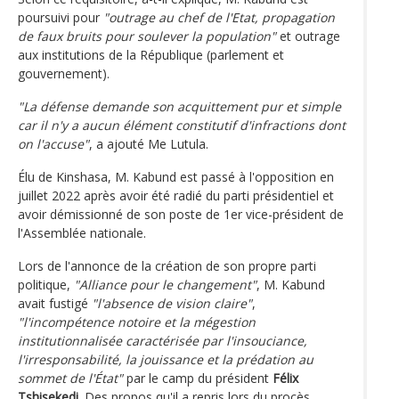
poursuivi pour
"outrage au chef de l'Etat, propagation
de faux bruits pour soulever la population"
et outrage
aux institutions de la République (parlement et
gouvernement).
"La défense demande son acquittement pur et simple
car il n'y a aucun élément constitutif d'infractions dont
on l'accuse"
, a ajouté Me Lutula.
Élu de Kinshasa, M. Kabund est passé à l'opposition en
juillet 2022 après avoir été radié du parti présidentiel et
avoir démissionné de son poste de 1er vice-président de
l'Assemblée nationale.
Lors de l'annonce de la création de son propre parti
politique,
"Alliance pour le changement"
, M. Kabund
avait fustigé
"l'absence de vision claire"
,
"l'incompétence notoire et la mégestion
institutionnalisée caractérisée par l'insouciance,
l'irresponsabilité, la jouissance et la prédation au
sommet de l'État"
par le camp du président
Félix
Tshisekedi
. Des propos qu'il a repris lors du procès.