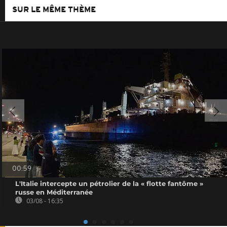
SUR LE MÊME THÈME
00:59
L'Italie intercepte un pétrolier de la « flotte fantôme »
russe en Méditerranée
03/08 - 16:35