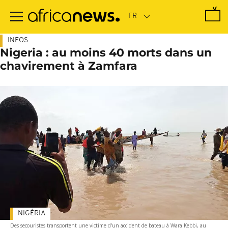
Passer
au
contenu
principal
INFOS
Nigeria : au moins 40 morts dans un
chavirement à Zamfara
NIGÉRIA
Des secouristes transportent une victime d'un accident de bateau à Wara Kebbi, au