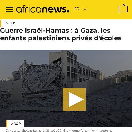
Passer
au
contenu
principal
INFOS
Guerre Israël-Hamas : à Gaza, les
enfants palestiniens privés d'écoles
GAZA
Dans cette photo prise mardi 26 août 2014, un jeune Palestinien inspecte les