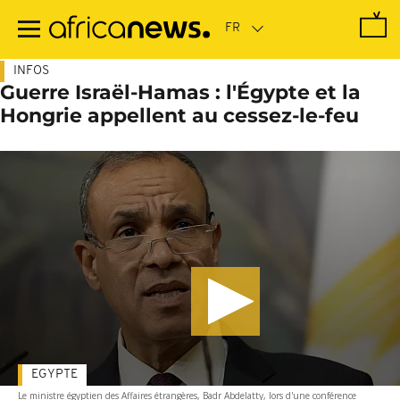
Passer
au
contenu
principal
INFOS
Guerre Israël-Hamas : l'Égypte et la
Hongrie appellent au cessez-le-feu
EGYPTE
Le ministre égyptien des Affaires étrangères, Badr Abdelatty, lors d'une conférence