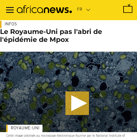
Passer
au
contenu
principal
INFOS
Le Royaume-Uni pas l'abri de
l'épidémie de Mpox
ROYAUME-UNI
Cette image colorisée au microscope électronique fournie par le National Institute of