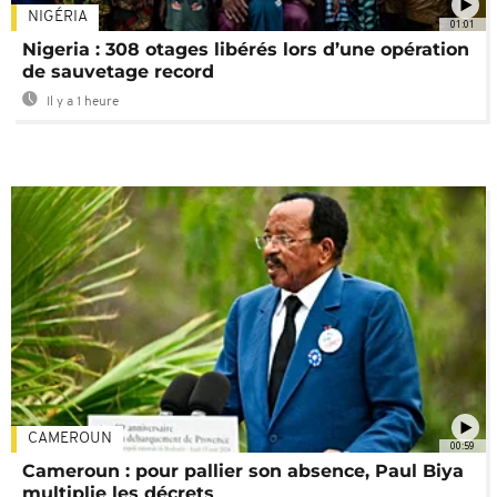
NIGÉRIA
01:01
Nigeria : 308 otages libérés lors d’une opération
de sauvetage record
Il y a 1 heure
CAMEROUN
00:59
Cameroun : pour pallier son absence, Paul Biya
multiplie les décrets