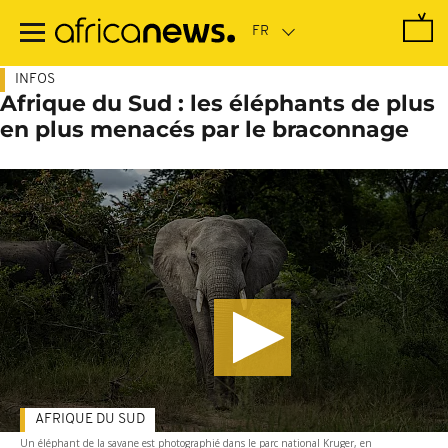
Passer
au
contenu
principal
INFOS
Afrique du Sud : les éléphants de plus
en plus menacés par le braconnage
AFRIQUE DU SUD
Un éléphant de la savane est photographié dans le parc national Kruger, en