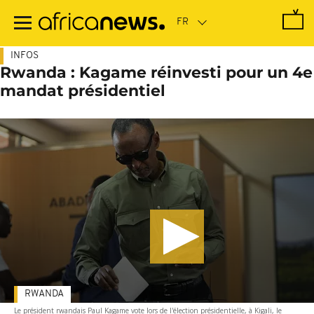
Passer
au
contenu
principal
INFOS
Rwanda : Kagame réinvesti pour un 4e
mandat présidentiel
RWANDA
Le président rwandais Paul Kagame vote lors de l'élection présidentielle, à Kigali, le