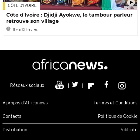
CÔTE D'IVOIRE
01:58
Côte d'Ivoire : Djidji Ayokwe, le tambour parleur
retrouve son village
Il y a 15 heures
Réseaux sociaux
A propos d'Africanews
Termes et Conditions
Contacts
Politique de Cookie
Distribution
Publicité