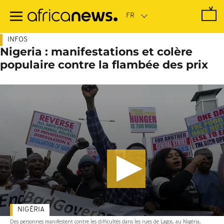
Passer
au
contenu
principal
INFOS
Nigeria : manifestations et colère
populaire contre la flambée des prix
NIGÉRIA
Des personnes manifestent contre les difficultés dans les rues de Lagos, au Nigéria,