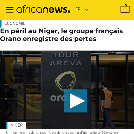
Passer
au
contenu
principal
ECONOMIE
En péril au Niger, le groupe français
Orano enregistre des pertes
NIGER
Un homme entre dans la tour Areva dans le quartier d'affaires de La Défense, en