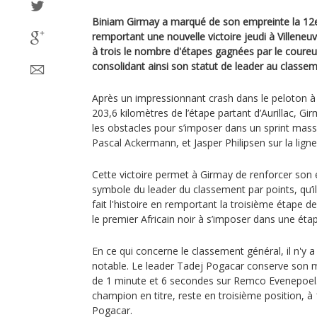
Biniam Girmay a marqué de son empreinte la 12e
remportant une nouvelle victoire jeudi à Villeneuv
à trois le nombre d'étapes gagnées par le coureu
consolidant ainsi son statut de leader au classem
Après un impressionnant crash dans le peloton à 
203,6 kilomètres de l’étape partant d’Aurillac, G
les obstacles pour s’imposer dans un sprint massi
Pascal Ackermann, et Jasper Philipsen sur la ligne 
Cette victoire permet à Girmay de renforcer son e
symbole du leader du classement par points, qu’il
fait l'histoire en remportant la troisième étape de
le premier Africain noir à s’imposer dans une éta
En ce qui concerne le classement général, il n'y
notable. Le leader Tadej Pogacar conserve son m
de 1 minute et 6 secondes sur Remco Evenepoel.
champion en titre, reste en troisième position, 
Pogacar.