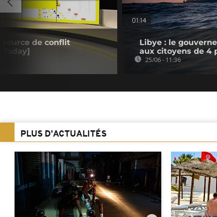
01:14
 source de conflit
Libye : le gouverne
s Today]
aux citoyens de 4 
25/06 - 11:36
PLUS D'ACTUALITÉS