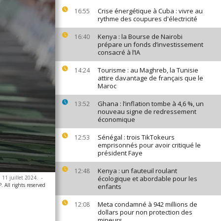
Crise énergétique à Cuba : vivre au
16:55
rythme des coupures d'électricité
Kenya : la Bourse de Nairobi
16:40
prépare un fonds d’investissement
consacré à l’IA
Tourisme : au Maghreb, la Tunisie
14:24
attire davantage de français que le
Maroc
Ghana : l’inflation tombe à 4,6 %, un
13:52
nouveau signe de redressement
économique
Sénégal : trois TikTokeurs
12:53
emprisonnés pour avoir critiqué le
président Faye
Kenya : un fauteuil roulant
12:48
 11 juillet 2024.
-
écologique et abordable pour les
 All rights reserved
enfants
Meta condamné à 942 millions de
12:08
dollars pour non protection des
mineurs