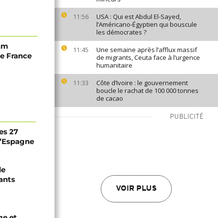
USA : Qui est Abdul El-Sayed,
11:56
l’Américano-Égyptien qui bouscule
les démocrates ?
iam
Une semaine après l’afflux massif
11:45
de France
de migrants, Ceuta face à l’urgence
humanitaire
Côte d’Ivoire : le gouvernement
11:33
boucle le rachat de 100 000 tonnes
de cacao
PUBLICITÉ
es 27
 l’Espagne
de
ants
VOIR PLUS
ge et