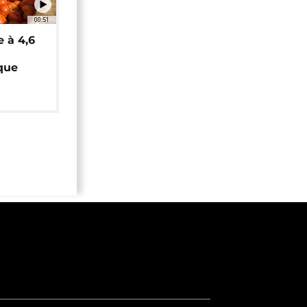
00:51
e à 4,6
que