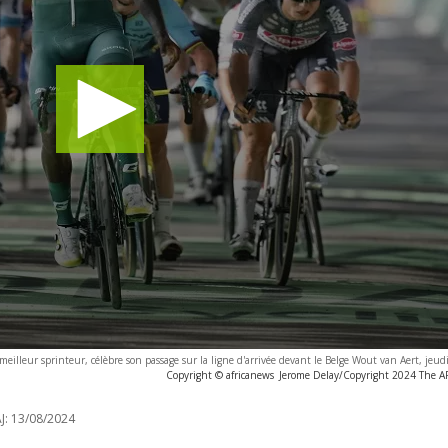
eilleur sprinteur, célèbre son passage sur la ligne d'arrivée devant le Belge Wout van Aert, jeudi
Copyright © africanews
Jerome Delay/Copyright 2024 The AP.
J:
13/08/2024