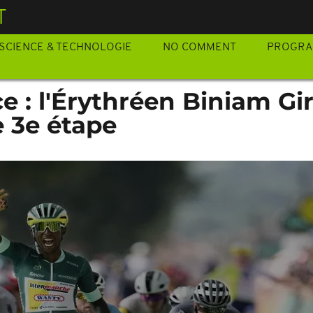
T
SCIENCE & TECHNOLOGIE
NO COMMENT
PROGR
e : l'Érythréen Biniam G
 3e étape