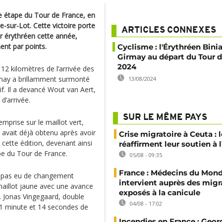
 étape du Tour de France, en
e-sur-Lot. Cette victoire porte
ARTICLES CONNEXES
r érythréen cette année,
ent par points.
Cyclisme : l'Érythréen Bin
Girmay au départ du Tour 
2024
12 kilomètres de l’arrivée des
irmay a brillamment surmonté
13/08/2024
f. Il a devancé Wout van Aert,
d’arrivée.
SUR LE MÊME PAYS
mprise sur le maillot vert,
 avait déjà obtenu après avoir
Crise migratoire à Ceuta : l
 cette édition, devenant ainsi
réaffirment leur soutien à
pe du Tour de France.
05/08 - 09:35
France : Médecins du Mon
 a pas eu de changement
intervient auprès des migr
aillot jaune avec une avance
exposés à la canicule
 Jonas Vingegaard, double
04/08 - 17:02
à 1 minute et 14 secondes de
Incendies en France : Geor