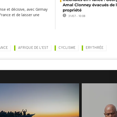
Amal Clonney évacués de 
nse et décisive, avec Girmay
propriété
France et de laisser une
31/07 - 10:08
ANCE
AFRIQUE DE L'EST
CYCLISME
ERYTHRÉE