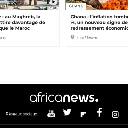
GHANA
01:01
 : au Maghreb, la
Ghana : l’inflation tomb
attire davantage de
%, un nouveau signe de
 que le Maroc
redressement économi
eures
Il y a 7 heures
Réseaux sociaux