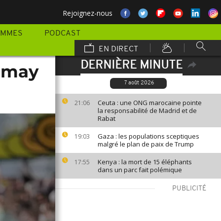
Rejoignez-nous
AMMES
PODCAST
EN DIRECT
DERNIÈRE MINUTE
irmay
7 août 2026
Ceuta : une ONG marocaine pointe
21:06
la responsabilité de Madrid et de
Rabat
Gaza : les populations sceptiques
19:03
malgré le plan de paix de Trump
Kenya : la mort de 15 éléphants
17:55
dans un parc fait polémique
PUBLICITÉ