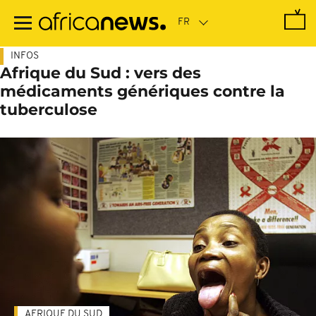
Passer
au
contenu
principal
INFOS
Afrique du Sud : vers des
médicaments génériques contre la
tuberculose
AFRIQUE DU SUD