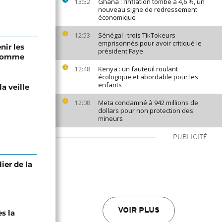
Ghana : l’inflation tombe à 4,6 %, un
13:52
nouveau signe de redressement
économique
Sénégal : trois TikTokeurs
12:53
emprisonnés pour avoir critiqué le
nir les
président Faye
'homme
Kenya : un fauteuil roulant
12:48
écologique et abordable pour les
enfants
la veille
Meta condamné à 942 millions de
12:08
dollars pour non protection des
mineurs
PUBLICITÉ
lier de la
VOIR PLUS
ès la