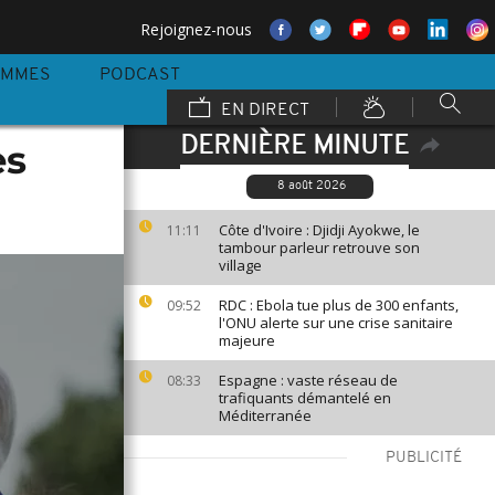
Rejoignez-nous
AMMES
PODCAST
EN DIRECT
DERNIÈRE MINUTE
es
8 août 2026
Côte d'Ivoire : Djidji Ayokwe, le
11:11
tambour parleur retrouve son
village
RDC : Ebola tue plus de 300 enfants,
09:52
l'ONU alerte sur une crise sanitaire
majeure
Espagne : vaste réseau de
08:33
trafiquants démantelé en
Méditerranée
PUBLICITÉ