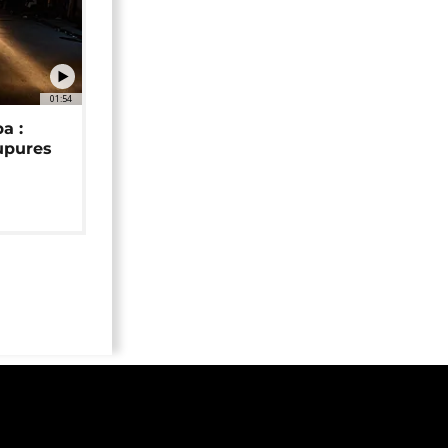
01:54
a :
upures