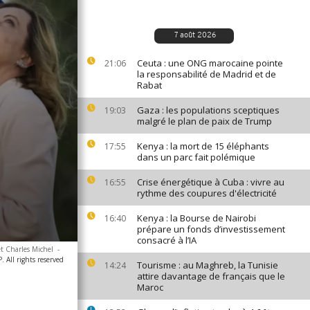
7 août 2026
Ceuta : une ONG marocaine pointe
21:06
la responsabilité de Madrid et de
Rabat
Gaza : les populations sceptiques
19:03
malgré le plan de paix de Trump
Kenya : la mort de 15 éléphants
17:55
dans un parc fait polémique
Crise énergétique à Cuba : vivre au
16:55
rythme des coupures d'électricité
Kenya : la Bourse de Nairobi
16:40
prépare un fonds d’investissement
consacré à l’IA
t Charles Michel
-
 All rights reserved
Tourisme : au Maghreb, la Tunisie
14:24
attire davantage de français que le
Maroc