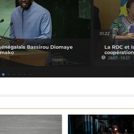
01:22
t sénégalais Bassirou Diomaye
La RDC et I
Bamako
coopération
28/07 - 10:27