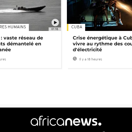
TRES HUMAINS
CUBA
01:18
: vaste réseau de
Crise énergétique à Cub
nts démantelé en
vivre au rythme des co
anée
d'électricité
eures
Il y a 18 heures