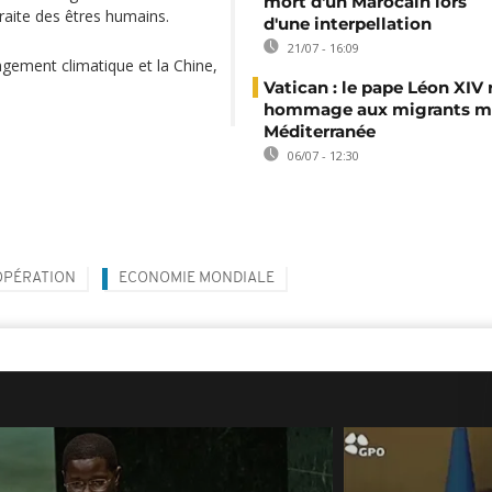
mort d'un Marocain lors
traite des êtres humains.
d'une interpellation
21/07 - 16:09
ngement climatique et la Chine,
Vatican : le pape Léon XIV
hommage aux migrants mo
Méditerranée
06/07 - 12:30
PÉRATION
ECONOMIE MONDIALE