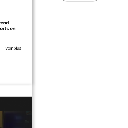
 rend
rts en
Voir plus