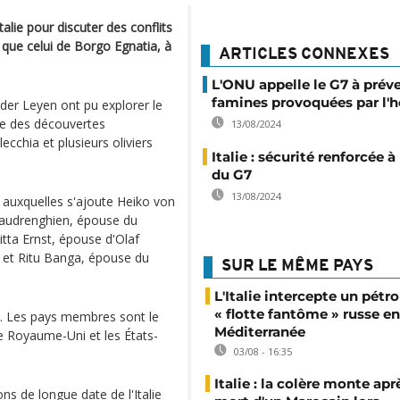
alie pour discuter des conflits
s que celui de Borgo Egnatia, à
ARTICLES CONNEXES
L'ONU appelle le G7 à préve
famines provoquées par l
der Leyen ont pu explorer le
te des découvertes
13/08/2024
cchia et plusieurs oliviers
Italie : sécurité renforcée à 
du G7
13/08/2024
 auxquelles s'ajoute Heiko von
rbaudrenghien, épouse du
itta Ernst, épouse d'Olaf
 et Ritu Banga, épouse du
SUR LE MÊME PAYS
L'Italie intercepte un pétro
« flotte fantôme » russe en
i. Les pays membres sont le
Méditerranée
 le Royaume-Uni et les États-
03/08 - 16:35
Italie : la colère monte apr
ns de longue date de l'Italie