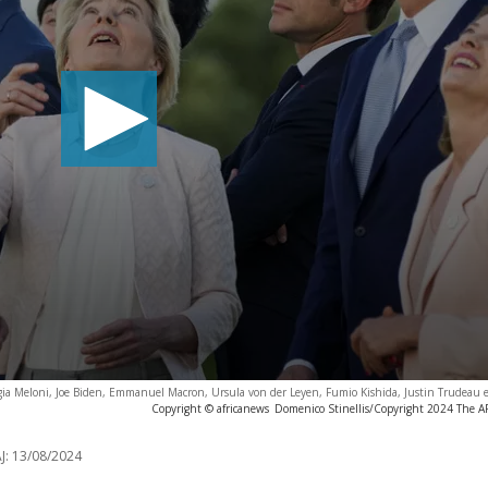
gia Meloni, Joe Biden, Emmanuel Macron, Ursula von der Leyen, Fumio Kishida, Justin Trudeau e
Copyright © africanews
Domenico Stinellis/Copyright 2024 The AP.
J:
13/08/2024