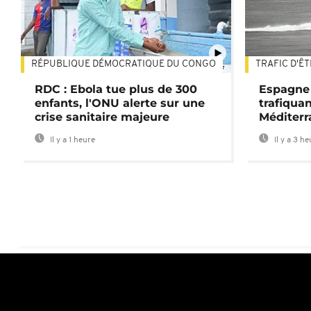
RÉPUBLIQUE DÉMOCRATIQUE DU CONGO
TRAFIC D'Ê
01:47
RDC : Ebola tue plus de 300
Espagne 
enfants, l'ONU alerte sur une
trafiqua
crise sanitaire majeure
Méditerr
Il y a 1 heure
Il y a 3 h