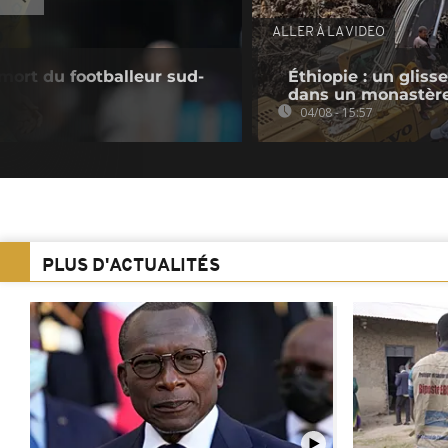
ALLER À LA VIDEO
mort du footballeur sud-
Éthiopie : un gliss
dans un monastèr
04/08 - 15:57
PLUS D'ACTUALITÉS