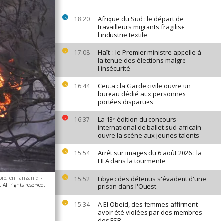
Afrique du Sud : le départ de
18:20
travailleurs migrants fragilise
l'industrie textile
Haïti : le Premier ministre appelle à
17:08
la tenue des élections malgré
l'insécurité
Ceuta : la Garde civile ouvre un
16:44
bureau dédié aux personnes
portées disparues
La 13ᵉ édition du concours
16:37
international de ballet sud-africain
ouvre la scène aux jeunes talents
Arrêt sur images du 6 août 2026 : la
15:54
FIFA dans la tourmente
goro, en Tanzanie
-
Libye : des détenus s'évadent d'une
15:52
All rights reserved.
prison dans l'Ouest
A El-Obeid, des femmes affirment
15:34
avoir été violées par des membres
des FSR