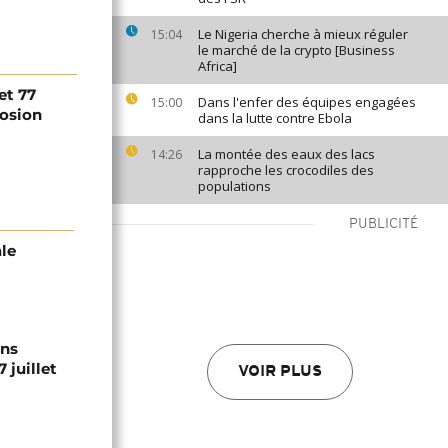
Le Nigeria cherche à mieux réguler
15:04
le marché de la crypto [Business
Africa]
et 77
Dans l'enfer des équipes engagées
15:00
losion
dans la lutte contre Ebola
La montée des eaux des lacs
14:26
rapproche les crocodiles des
populations
PUBLICITÉ
ale
ons
 juillet
VOIR PLUS