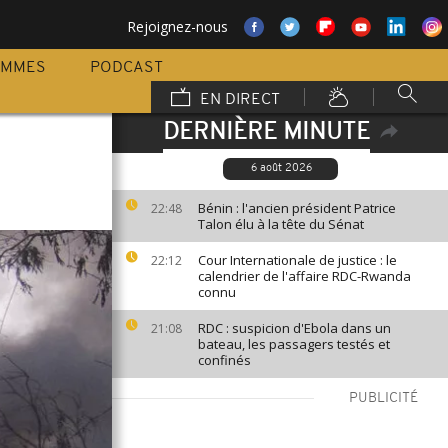
Rejoignez-nous
AMMES
PODCAST
EN DIRECT
DERNIÈRE MINUTE
6 août 2026
Bénin : l'ancien président Patrice
22:48
Talon élu à la tête du Sénat
Cour Internationale de justice : le
22:12
calendrier de l'affaire RDC-Rwanda
connu
RDC : suspicion d'Ebola dans un
21:08
bateau, les passagers testés et
confinés
PUBLICITÉ