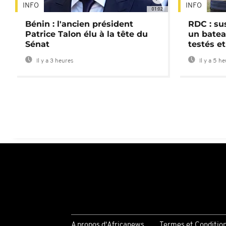
INFO
INFO
01:02
Bénin : l'ancien président
RDC : su
Patrice Talon élu à la tête du
un batea
Sénat
testés et
Il y a 3 heures
Il y a 5 h
A propos d'Africanews
Termes et Conditio