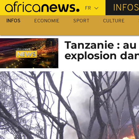
Passer
INFO
au
contenu
INFOS
ECONOMIE
SPORT
CULTURE
principal
Tanzanie : au
explosion da