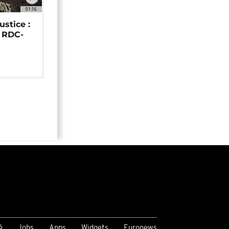
01:16
ustice :
e RDC-
é
Jobs
Apps
Widgets
Euronews