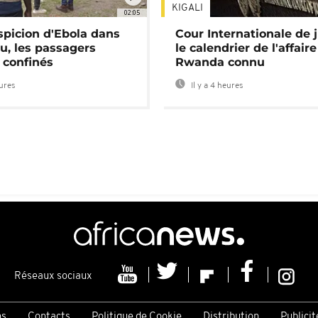
KIGALI
02:05
spicion d'Ebola dans
Cour Internationale de j
u, les passagers
le calendrier de l'affair
 confinés
Rwanda connu
eures
Il y a 4 heures
Réseaux sociaux
ns
Contacts
Politique de Cookie
Distribution
Publicit