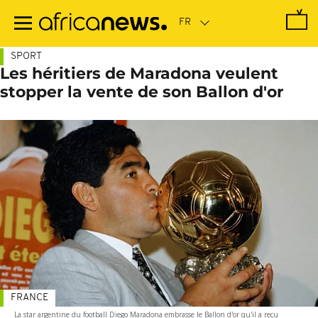
Passer
au
contenu
principal
SPORT
Les héritiers de Maradona veulent
stopper la vente de son Ballon d'or
FRANCE
La star argentine du football Diego Maradona embrasse le Ballon d'or qu'il a reçu