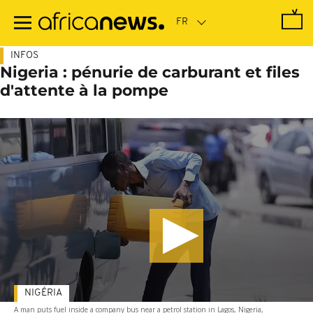
Passer
au
contenu
principal
INFOS
Nigeria : pénurie de carburant et files
d'attente à la pompe
NIGÉRIA
A man puts fuel inside a company bus near a petrol station in Lagos, Nigeria,