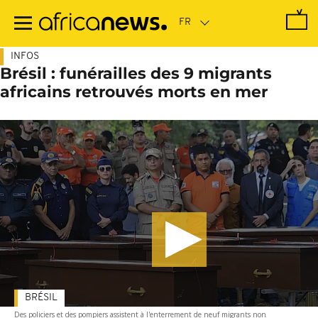
Passer
au
contenu
principal
INFOS
Brésil : funérailles des 9 migrants
africains retrouvés morts en mer
BRÉSIL
Des policiers et des pompiers assistent à l'enterrement de neuf migrants non