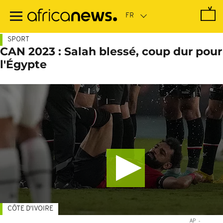
Passer
au
contenu
principal
SPORT
CAN 2023 : Salah blessé, coup dur pour
l'Égypte
CÔTE D'IVOIRE
AP
-