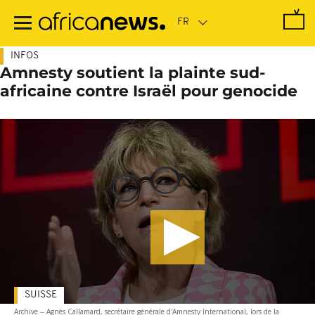
Passer
au
contenu
principal
INFOS
Amnesty soutient la plainte sud-
africaine contre Israël pour genocide
SUISSE
Archive -- Agnès Callamard, secrétaire générale d'Amnesty International, lors de la