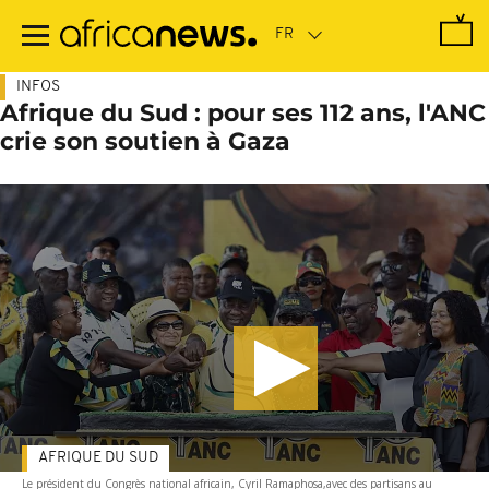
Passer
au
contenu
principal
INFOS
Afrique du Sud : pour ses 112 ans, l'ANC
crie son soutien à Gaza
AFRIQUE DU SUD
Le président du Congrès national africain, Cyril Ramaphosa,avec des partisans au