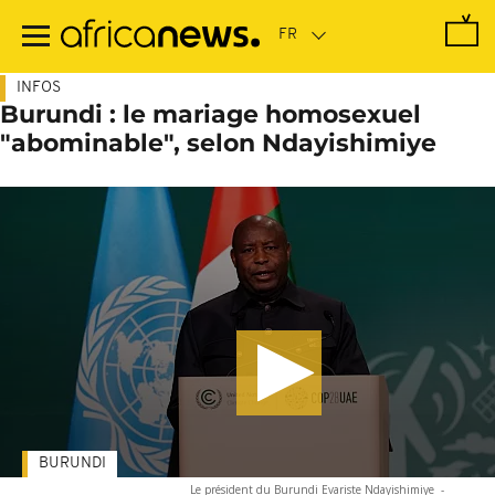
Passer
au
contenu
principal
INFOS
Burundi : le mariage homosexuel
"abominable", selon Ndayishimiye
BURUNDI
Le président du Burundi Evariste Ndayishimiye
-