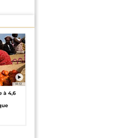
00:51
e à 4,6
que