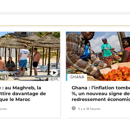
GHANA
01:01
 : au Maghreb, la
Ghana : l’inflation tomb
attire davantage de
%, un nouveau signe de
 que le Maroc
redressement économi
eures
Il y a 18 heures