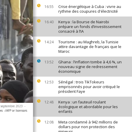
Crise énergétique à Cuba : vivre au
16:55
rythme des coupures d'électricité
Kenya : la Bourse de Nairobi
16:40
prépare un fonds d’investissement
consacré à l’IA
Tourisme : au Maghreb, la Tunisie
14:24
attire davantage de français que le
Maroc
Ghana : l’inflation tombe à 4,6 %, un
13:52
nouveau signe de redressement
économique
Sénégal : trois TikTokeurs
12:53
emprisonnés pour avoir critiqué le
président Faye
Kenya : un fauteuil roulant
12:48
16 septembre 2023
-
écologique et abordable pour les
ws
-/AFP or licensors
enfants
Meta condamné à 942 millions de
12:08
dollars pour non protection des
mineurs