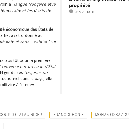
oir la
"langue française et la
propriété
 démocratie et les droits de
31/07 - 10:08
é économique des États de
artie, avait ordonné au
médiate et sans condition"
de
s plus tôt pour la première
t renversé par un coup d'État
u Niger de ses
"organes de
itutionnel dans le pays, elle
militaire
à Niamey.
COUP D'ETAT AU NIGER
FRANCOPHONIE
MOHAMED BAZO
T