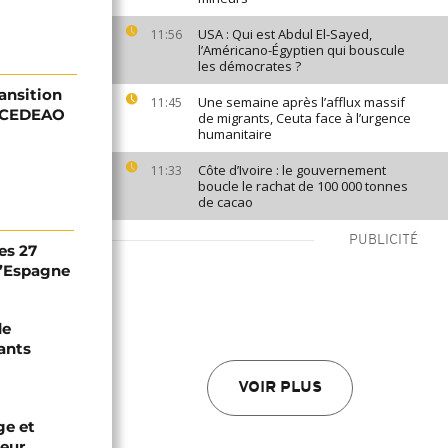
USA : Qui est Abdul El-Sayed,
11:56
l’Américano-Égyptien qui bouscule
les démocrates ?
ransition
Une semaine après l’afflux massif
11:45
a CEDEAO
de migrants, Ceuta face à l’urgence
humanitaire
Côte d’Ivoire : le gouvernement
11:33
boucle le rachat de 100 000 tonnes
de cacao
PUBLICITÉ
es 27
 l’Espagne
de
ants
VOIR PLUS
ge et
leur