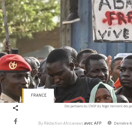
FRANCE
Des partisans du CNSP du Niger tiennent des pan
avec AFP
Dernière M
By Rédaction Africanews