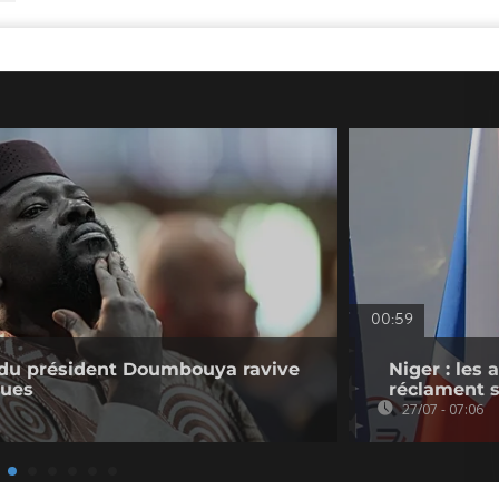
00:59
e du président Doumbouya ravive
Niger : les
ques
réclament s
27/07 - 07:06