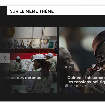
SUR LE MÊME THÈME
01:05
bération des détenus
Guinée : l'absenc
au
les tensions politi
05/08 - 14:28