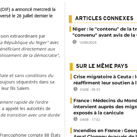
 (OIF) a annoncé mercredi la
rsé le 26 juillet dernier le
ARTICLES CONNEXES
Niger : le "contenu" de la t
"convenu" avant avis de l
sion extraordinaire par
la République du Niger"
avec
13/08/2024
énéficiant directement aux
ablissement de la démocratie"
,
SUR LE MÊME PAYS
iate et sans conditions du
Crise migratoire à Ceuta : l
 toujours séquestrés dans sa
réaffirment leur soutien à
eur fils Salem.
05/08 - 09:35
France : Médecins du Mon
sement rapide de l’ordre
intervient auprès des migr
 a appelé les autorités de
exposés à la canicule
de transition avec une durée
04/08 - 17:02
Incendies en France : Geor
la Francophonie compte 88 États
Amal Clonney évacués de 