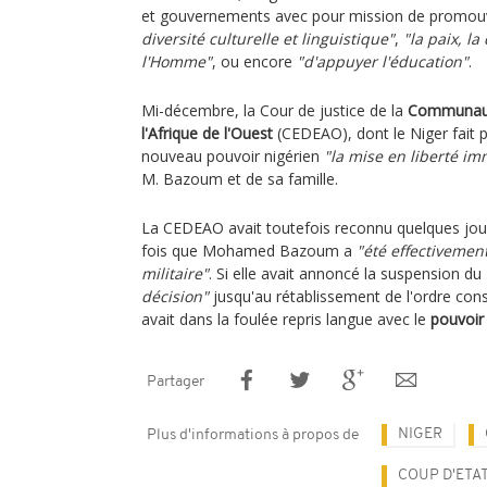
et gouvernements avec pour mission de promouv
diversité culturelle et linguistique"
,
"la paix, la
l'Homme"
, ou encore
"d'appuyer l'éducation"
.
Mi-décembre, la Cour de justice de la
Communaut
l'Afrique de l'Ouest
(CEDEAO), dont le Niger fait p
nouveau pouvoir nigérien
"la mise en liberté im
M. Bazoum et de sa famille.
La CEDEAO avait toutefois reconnu quelques jour
fois que Mohamed Bazoum a
"été effectivemen
militaire"
. Si elle avait annoncé la suspension d
décision"
jusqu'au rétablissement de l'ordre const
avait dans la foulée repris langue avec le
pouvoir 
Partager
NIGER
Plus d'informations à propos de
COUP D'ETA