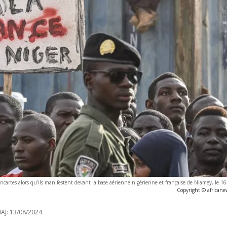
cartes alors qu'ils manifestent devant la base aérienne nigérienne et française de Niamey, le 
Copyright © africane
AJ:
13/08/2024