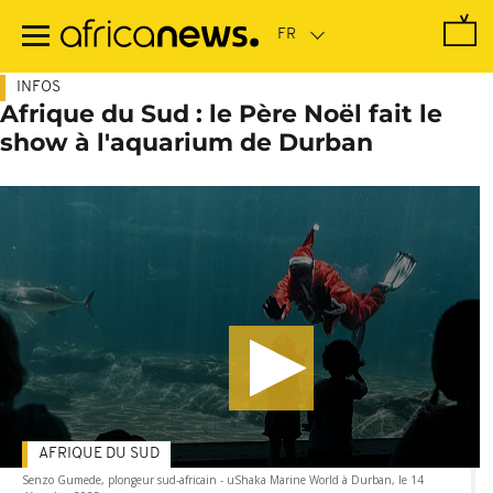
Passer
au
contenu
principal
INFOS
Afrique du Sud : le Père Noël fait le
show à l'aquarium de Durban
AFRIQUE DU SUD
Senzo Gumede, plongeur sud-africain - uShaka Marine World à Durban, le 14