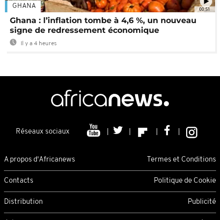
GHANA
00:51
Ghana : l’inflation tombe à 4,6 %, un nouveau
signe de redressement économique
Il y a 4 heures
Réseaux sociaux
A propos d'Africanews
Termes et Conditions
Contacts
Politique de Cookie
Distribution
Publicité