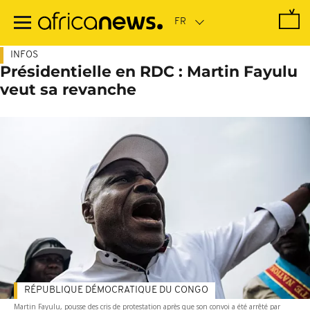
Passer
au
contenu
principal
INFOS
Présidentielle en RDC : Martin Fayulu
veut sa revanche
RÉPUBLIQUE DÉMOCRATIQUE DU CONGO
Martin Fayulu, pousse des cris de protestation après que son convoi a été arrêté par