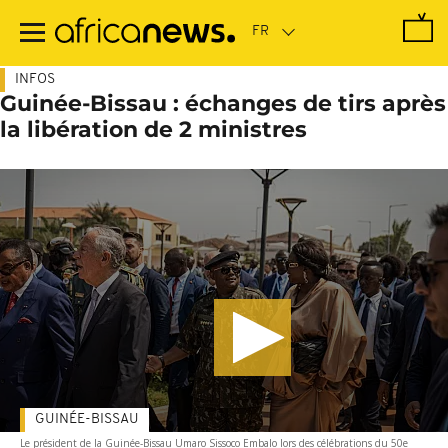
Passer
au
contenu
principal
INFOS
Guinée-Bissau : échanges de tirs après
la libération de 2 ministres
GUINÉE-BISSAU
Le président de la Guinée-Bissau Umaro Sissoco Embalo lors des célébrations du 50e