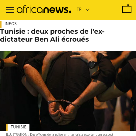
Passer
au
contenu
principal
INFOS
Tunisie : deux proches de l'ex-
dictateur Ben Ali écroués
TUNISIE
ILLUSTRATION : Des officiers de la police anti-terroriste escortent un suspect