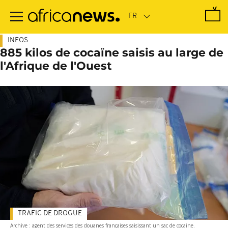
Passer
au
contenu
principal
INFOS
885 kilos de cocaïne saisis au large de
l'Afrique de l'Ouest
TRAFIC DE DROGUE
Archive : agent des services des douanes françaises saisissant un sac de cocaine.