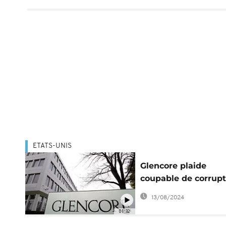
ETATS-UNIS
Glencore plaide
coupable de corrupt
et de manipulation 
13/08/2024
Afrique
01:32