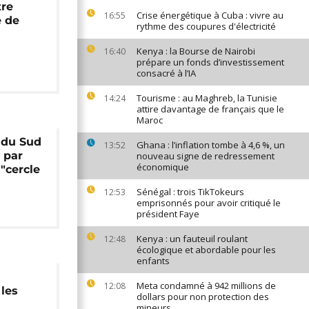
tre
Crise énergétique à Cuba : vivre au
16:55
e de
rythme des coupures d'électricité
Kenya : la Bourse de Nairobi
16:40
prépare un fonds d’investissement
consacré à l’IA
Tourisme : au Maghreb, la Tunisie
14:24
attire davantage de français que le
Maroc
 du Sud
Ghana : l’inflation tombe à 4,6 %, un
13:52
 par
nouveau signe de redressement
économique
 "cercle
Sénégal : trois TikTokeurs
12:53
emprisonnés pour avoir critiqué le
président Faye
Kenya : un fauteuil roulant
12:48
écologique et abordable pour les
enfants
Meta condamné à 942 millions de
12:08
 les
dollars pour non protection des
mineurs