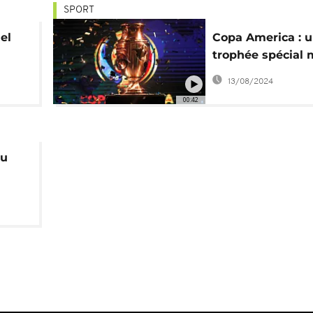
SPORT
el
Copa America : 
trophée spécial 
jeu pour la cent
13/08/2024
édition
00:42
au