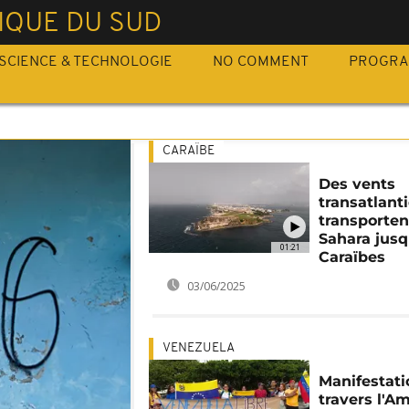
IQUE DU SUD
SCIENCE & TECHNOLOGIE
NO COMMENT
PROGR
CARAÏBE
Des vents
transatlant
transporten
Sahara jus
01:21
Caraïbes
03/06/2025
VENEZUELA
Manifestati
travers l'A