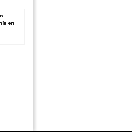
un
mis en
ième