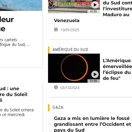
du Sud con
l'investitur
01:00
Maduro au
leur
Venezuela
ue
10/01/2025
s cartels
ique du Sud, ...
AMÉRIQUE DU SUD
L’Amérique
émerveillée
l’éclipse du
de feu"
01:08
03/10/2024
ud : une
re du Soleil
i
GAZA
e du Soleil ornera
n ce mercredi.
Gaza a mis en lumière le fossé
grandissant entre l’Occident et
pays du Sud