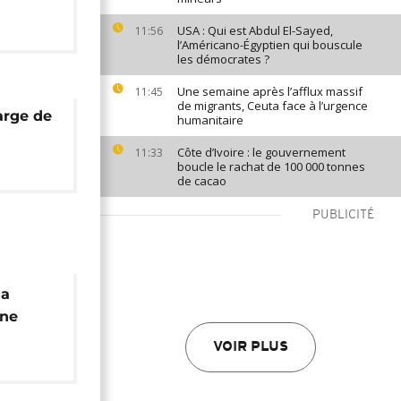
USA : Qui est Abdul El-Sayed,
11:56
l’Américano-Égyptien qui bouscule
les démocrates ?
Une semaine après l’afflux massif
11:45
de migrants, Ceuta face à l’urgence
arge de
humanitaire
Côte d’Ivoire : le gouvernement
11:33
boucle le rachat de 100 000 tonnes
de cacao
PUBLICITÉ
la
une
VOIR PLUS
ingyas