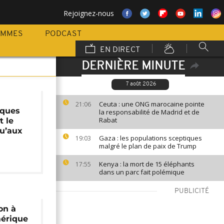
Rejoignez-nous
AMMES
PODCAST
EN DIRECT
DERNIÈRE MINUTE
7 août 2026
Ceuta : une ONG marocaine pointe
21:06
iques
la responsabilité de Madrid et de
Rabat
t le
qu’aux
Gaza : les populations sceptiques
19:03
malgré le plan de paix de Trump
Kenya : la mort de 15 éléphants
17:55
dans un parc fait polémique
PUBLICITÉ
on à
mérique