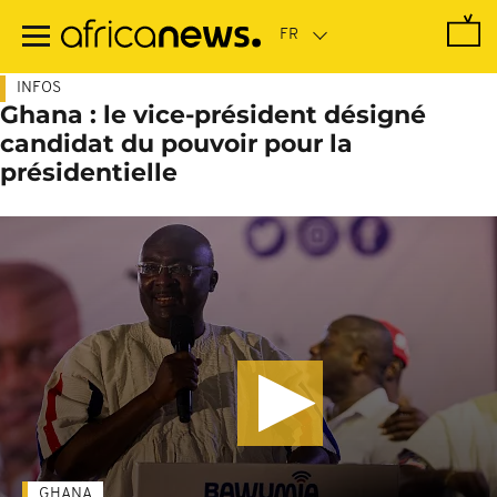
Passer
au
contenu
principal
INFOS
Ghana : le vice-président désigné
candidat du pouvoir pour la
présidentielle
GHANA