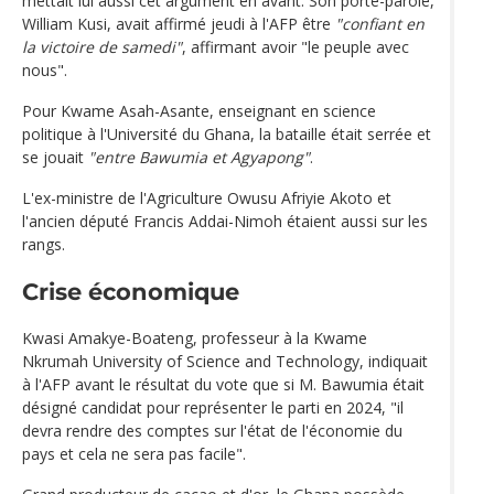
mettait lui aussi cet argument en avant. Son porte-parole,
William Kusi, avait affirmé jeudi à l'AFP être
"confiant en
la victoire de samedi"
, affirmant avoir "le peuple avec
nous".
Pour Kwame Asah-Asante, enseignant en science
politique à l'Université du Ghana, la bataille était serrée et
se jouait
"entre Bawumia et Agyapong"
.
L'ex-ministre de l'Agriculture Owusu Afriyie Akoto et
l'ancien député Francis Addai-Nimoh étaient aussi sur les
rangs.
Crise économique
Kwasi Amakye-Boateng, professeur à la Kwame
Nkrumah University of Science and Technology, indiquait
à l'AFP avant le résultat du vote que si M. Bawumia était
désigné candidat pour représenter le parti en 2024, "il
devra rendre des comptes sur l'état de l'économie du
pays et cela ne sera pas facile".