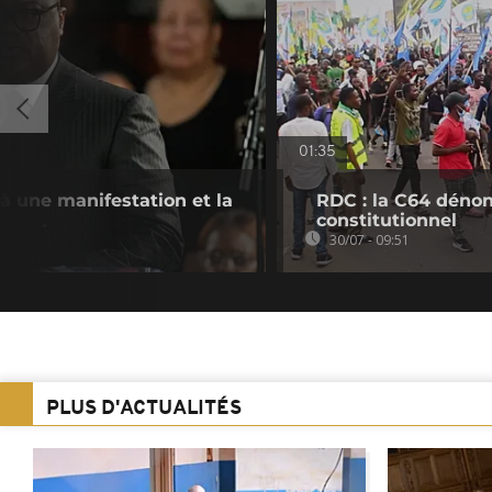
01:35
 à une manifestation et la
RDC : la C64 dénon
constitutionnel
30/07 - 09:51
PLUS D'ACTUALITÉS