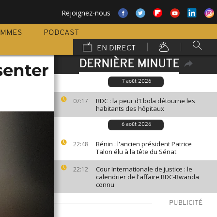
Rejoignez-nous
AMMES
PODCAST
EN DIRECT
DERNIÈRE MINUTE
senter
7 août 2026
RDC : la peur d’Ebola détourne les
07:17
habitants des hôpitaux
6 août 2026
Bénin : l'ancien président Patrice
22:48
Talon élu à la tête du Sénat
Cour Internationale de justice : le
22:12
calendrier de l'affaire RDC-Rwanda
connu
PUBLICITÉ