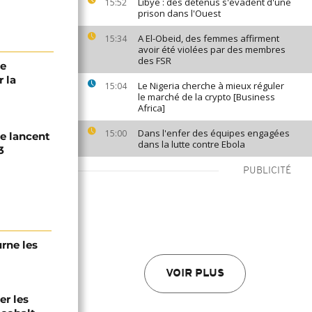
Libye : des détenus s'évadent d'une
15:52
prison dans l'Ouest
A El-Obeid, des femmes affirment
15:34
avoir été violées par des membres
des FSR
ne
r la
Le Nigeria cherche à mieux réguler
15:04
le marché de la crypto [Business
Africa]
Dans l'enfer des équipes engagées
15:00
e lancent
dans la lutte contre Ebola
3
PUBLICITÉ
urne les
VOIR PLUS
er les