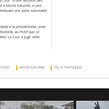
la Cour "ni une décision des
ité à Moïse Katumbi, ni une
ttribuant une autre nationalité
idat à la présidentielle, avait
shisekedi, au motif que ce
tité. La Cour a jugé cette
EN RDC
MOÏSE KATUMBI
FÉLIX TSHISEKEDI