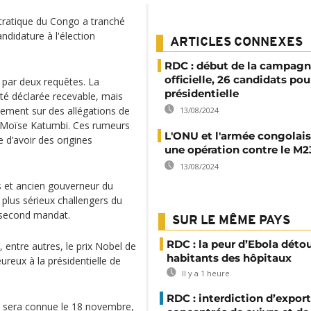
cratique du Congo a tranché
didature à l'élection
ARTICLES CONNEXES
RDC : début de la campag
officielle, 26 candidats pou
 par deux requêtes. La
présidentielle
été déclarée recevable, mais
lement sur des allégations de
13/08/2024
r Moïse Katumbi. Ces rumeurs
L'ONU et l'armée congolais
e d’avoir des origines
une opération contre le M2
13/08/2024
s et ancien gouverneur du
plus sérieux challengers du
n second mandat.
SUR LE MÊME PAYS
RDC : la peur d’Ebola déto
 entre autres, le prix Nobel de
habitants des hôpitaux
reux à la présidentielle de
Il y a 1 heure
RDC : interdiction d’export
ion sera connue le 18 novembre,