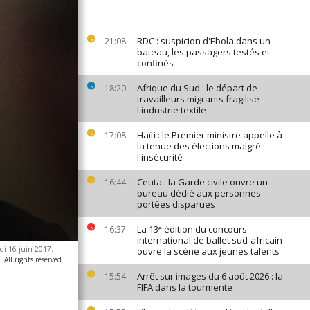
RDC : suspicion d'Ebola dans un
21:08
bateau, les passagers testés et
confinés
Afrique du Sud : le départ de
18:20
travailleurs migrants fragilise
l'industrie textile
Haïti : le Premier ministre appelle à
17:08
la tenue des élections malgré
l'insécurité
Ceuta : la Garde civile ouvre un
16:44
bureau dédié aux personnes
portées disparues
La 13ᵉ édition du concours
16:37
international de ballet sud-africain
edi 16 juin 2017.
-
ouvre la scène aux jeunes talents
All rights reserved.
Arrêt sur images du 6 août 2026 : la
15:54
FIFA dans la tourmente