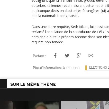
soulignant que M. Tshiani n'avait produit devant 
autorités italiennes reconnaissant cette national
quelconque décision d'autorités étrangères (lui) a
que la nationalité congolaise".
Dans une autre requête, Seth Kikuni, lui aussi cand
réclamé l'annulation de la candidature de Félix T
dernier a ajouté le prénom Antoine dans son iden
requête non fondée.
Partager
ELECTIONS 
Plus d'informations à propos de
SUR LE MÊME THÈME