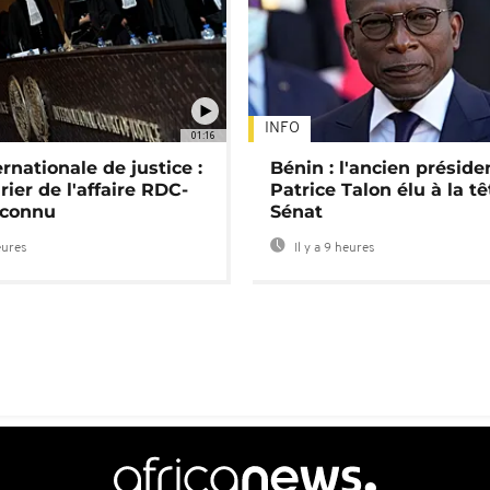
INFO
01:16
rnationale de justice :
Bénin : l'ancien préside
rier de l'affaire RDC-
Patrice Talon élu à la t
connu
Sénat
eures
Il y a 9 heures