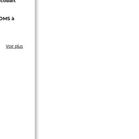
 cobalt
'OMS à
Voir plus