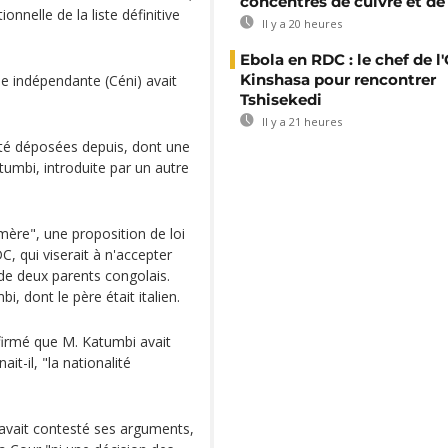
concentrés de cuivre et de
nnelle de la liste définitive
Il y a 20 heures
Ebola en RDC : le chef de l
Kinshasa pour rencontrer
e indépendante (Céni) avait
Tshisekedi
Il y a 21 heures
été déposées depuis, dont une
tumbi, introduite par un autre
 mère", une proposition de loi
, qui viserait à n'accepter
de deux parents congolais.
, dont le père était italien.
ffirmé que M. Katumbi avait
ait-il, "la nationalité
avait contesté ses arguments,