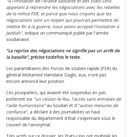
"A l'invitation de l'Arabie saoudite et des Etats-Unis
appelant à reprendre les négociations avec les rebelles
de la milice FSR, et parce que nous croyons que les
négociations sont un moyen qui pourrait permettre de
mettre fin à la guerre, nous avons accepté l'invitation à
Jeddah"
, indique un communiqué publié par l'armée
soudanaise.
"La reprise des négociations ne signifie pas un arrêt de
la bataille"
, précise toutefois le texte.
Les paramilitaires des Forces de soutien rapide (FSR) du
général Mohamed Hamdane Daglo, eux, n'ont pas
encore annoncé leur position.
Ces pourparlers, qui avaient été suspendus en juin,
porteront sur
"un cessez-le-feu, l'accès sans entraves de
l'aide humanitaire"
au Soudan et d'
"autres mesures de
confiance
", a déclaré à des journalistes un haut
responsable du département d'Etat s'exprimant sous le
couvert de l'anonymat.
Très actifs sur ce dossier, les Etats-Unis ont multiplié les