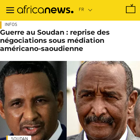
Passer
au
contenu
principal
INFOS
Guerre au Soudan : reprise des
négociations sous médiation
américano-saoudienne
SOUDAN