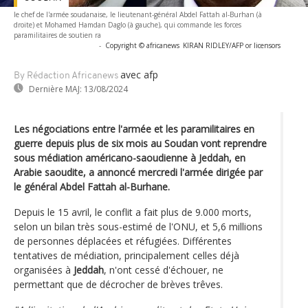
le chef de l'armée soudanaise, le lieutenant-général Abdel Fattah al-Burhan (à
droite) et Mohamed Hamdan Daglo (à gauche), qui commande les forces
paramilitaires de soutien ra
-
Copyright © africanews
KIRAN RIDLEY/AFP or licensors
avec afp
By Rédaction Africanews
Dernière MAJ:
13/08/2024
Les négociations entre l'armée et les paramilitaires en
guerre depuis plus de six mois au Soudan vont reprendre
sous médiation américano-saoudienne à Jeddah, en
Arabie saoudite, a annoncé mercredi l'armée dirigée par
le général Abdel Fattah al-Burhane.
Depuis le 15 avril, le conflit a fait plus de 9.000 morts,
selon un bilan très sous-estimé de l'ONU, et 5,6 millions
de personnes déplacées et réfugiées. Différentes
tentatives de médiation, principalement celles déjà
organisées à
Jeddah
, n'ont cessé d'échouer, ne
permettant que de décrocher de brèves trêves.