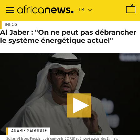
Passer
au
contenu
principal
INFOS
Al Jaber : "On ne peut pas débrancher
le système énergétique actuel"
ARABIE SAOUDITE
Sultan Al Jaber, Président désigné de la COP28 et Envoyé spécial des Émirats