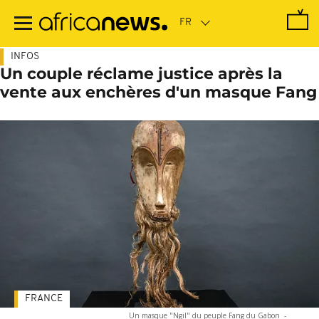
Passer
au
contenu
principal
INFOS
Un couple réclame justice après la
vente aux enchères d'un masque Fang
FRANCE
Un masque "Ngil" du peuple Fang du Gabon
-