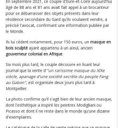
En septembre 2021, ce couple d'Eure-et-Loire aujourd'hui
âgé de 88 ans et 81 ans avait fait appel à un brocanteur
pour se débarrasser des objets présents dans leur
résidence secondaire du Gard qu'ils voulaient vendre, a
précisé l'avocat, confirmant une information publiée par
le Monde.
Ils lui cèdent notamment, pour 150 euros, un
masque en
bois sculpté
ayant appartenu à un aïeul, ancien
gouverneur colonial en Afrique
.
Six mois plus tard, le couple découvre en lisant leur
journal que la vente d'
"un rarissime masque du XIXe
siècle, apanage d'une société secrète du peuple Fang
au Gabon"
, est organisée deux jours plus tard à
Montpellier.
La photo confirme qu'il s'agit bien de leur ancien masque,
dont l'esthétique a inspiré les peintres Modigliani ou
Picasso et dont il ne reste dans le monde qu'une dizaine
d'exemplaires.
Le catalogue de la salle de vente précise que ce masque